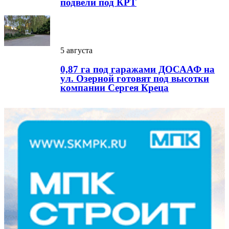
подвели под КРТ
5 августа
0,87 га под гаражами ДОСААФ на
ул. Озерной готовят под высотки
компании Сергея Креца