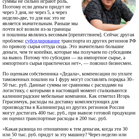
суммы не сильно играют роль.
Поэтому если деньги придут не
через 3 дня, не через 5, а через
неделю-две, то для нас это не
является значительным. Раньше мы
почти всё возили из-за границы
и пошлины являлись весомым [препятствием]. Сейчас другая
проблема:
субсидирование
транспорта из других регионов РФ
по привозу сырья оттуда сюда. Это значительно большие
деньги, чем те копейки, которые мы получаем по субсидиям
на вывоз. Потому что субсидии — на импортное сырье, а
импортного сырья практически нет», — пояснил бизнесмен.
По оценкам собственника «Дедала», компенсации по уплате
таможенных пошлин на 1 фуру могут составлять порядка 30–
50 тыс. руб. Данные суммы не сравнимы с расходами на
логистику, с которыми в настоящий момент сталкиваются
калининградские мебельные компании. Как отметил Игорь
Герасимчук, расходы на доставку комплектующих для
производства в Калининград из других регионов России
могут достигать 400 тыс. руб., при вывозе готовой продукции
он оценил транспортные расходы в 200 тыс. руб.
«Какая разница по отношению к тем деньгам, когда эти 30
или 50 тыс. руб. придут за эту машину? Через неделю или