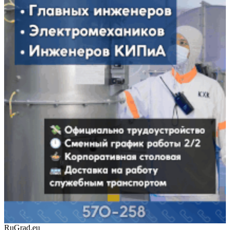
RuGrad.eu