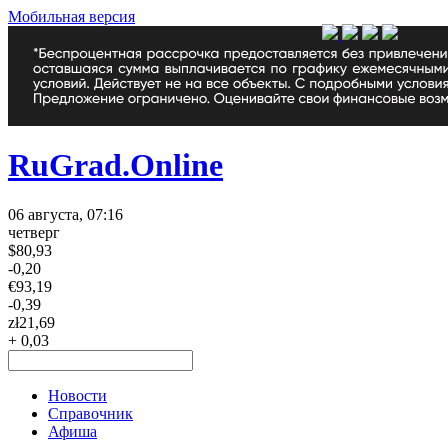
Мобильная версия
RuGrad.Online
06 августа, 07:16
четверг
$
80,93
-0,20
€
93,19
-0,39
zł
21,69
+ 0,03
Новости
Справочник
Афиша