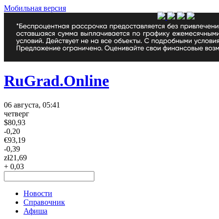
Мобильная версия
RuGrad.Online
06 августа, 05:41
четверг
$
80,93
-0,20
€
93,19
-0,39
zł
21,69
+ 0,03
Новости
Справочник
Афиша