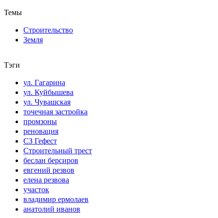
Темы
Строительство
Земля
Тэги
ул. Гагарина
ул. Куйбышева
ул. Чувашская
точечная застройка
промзоны
реновация
СЗ Гефест
Строительный трест
беслан берсиров
евгений резвов
елена резвова
участок
владимир ермолаев
анатолий иванов