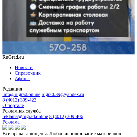
RuGrad.eu
Новости
Справочник
Афиша
Редакция
info@rugrad.online
rugrad.39@yandex.ru
8 (4012) 309-422
О портале
Рекламная служба
reklama@rugrad.online
8 (4012) 309-406
Реклама
Все права защищены. Любое использование материалов