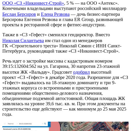
ООО «СЗ «Никинвест-Строй»
, 5 % — на ООО «Антекс».
Конечными владельцами выступают российский миллиардер
Беслан Берсиров
и
Елена Резвова
— дочь бизнес-партнера
Берсирова Евгения Резвова и глава ER Group, развивающей
проекты в ресторанной сфере и фитнес-индустрии.
Также в «СЗ «Гефест» сменился гендиректор. Вместо
Николая Силантьева
им стал один из менеджеров
ГК «Строительного треста» Николай Сямин с ИНН Санкт-
Петербурга, руководящий также «СЗ «Никинвест-Строй».
Речь идет о застройке массива с кадастровым номером
39:15:132604:562 на ул. Гагарина, 30 напротив 23-этажной
высотки ЖК «Вальдау». Градсовет
одобрил
высотный
проект «СЗ «Гефест» в декабре 2020 года. Разрешение для «СЗ
«Гефест» выдавалось на 18-этажную доминанту и три 9-
этажных корпуса со встроенными и пристроенными
помещениями общественно-делового назначения,
объединенные подземной автостоянкой. Общая площадь ЖК
заявлялась на уровне 39,6 тыс. кв. м. При этом документы на
строительство еще действуют — как минимум до 25 мая 2025
года.