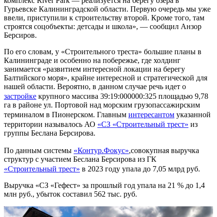
комплекс River Park — реализуется на берегу озера в
Гурьевске Калининградской области. Первую очередь мы уже
ввели, приступили к строительству второй. Кроме того, там
строятся соцобъекты: детсады и школа», — сообщил Анзор
Берсиров.
По его словам, у «Строительного треста» большие планы в
Калининграде и особенно на побережье, где холдинг
занимается «развитием интересной локации на берегу
Балтийского моря», крайне интересной и стратегической для
нашей области. Вероятно, в данном случае речь идет о
застройке
крупного массива 39:19:000000:325 площадью 9,78
га в районе ул. Портовой над морским грузопассажирским
терминалом в Пионерском. Главным
интересантом
указанной
территории называлось АО
«СЗ «Строительный трест»
из
группы Беслана Берсирова.
По данным системы
«Контур.Фокус»
,совокупная выручка
структур с участием Беслана Берсирова из ГК
«Строительный трест»
в 2023 году упала до 7,05 млрд руб.
Выручка «СЗ «Гефест» за прошлый год упала на 21 % до 1,4
млн руб., убыток составил 562 тыс. руб.