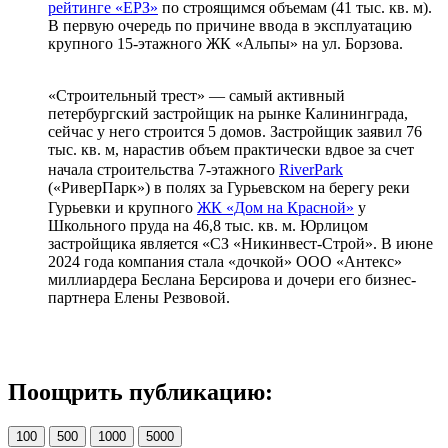
рейтинге «ЕРЗ»
по строящимся объемам (41 тыс. кв. м).
В первую очередь по причине ввода в эксплуатацию
крупного 15-этажного ЖК «Альпы» на ул. Борзова.
«Строительный трест» — самый активный
петербургский застройщик на рынке Калининграда,
сейчас у него строится 5 домов. Застройщик заявил 76
тыс. кв. м, нарастив объем практически вдвое за счет
начала строительства 7-этажного
RiverPark
(«РиверПарк») в полях за Гурьевском на берегу реки
Гурьевки и крупного
ЖК «Дом на Красной»
у
Школьного пруда на 46,8 тыс. кв. м. Юрлицом
застройщика является «СЗ «Никинвест-Строй». В июне
2024 года компания стала «дочкой» ООО «Антекс»
миллиардера Беслана Берсирова и дочери его бизнес-
партнера Елены Резвовой.
Поощрить публикацию:
100
500
1000
5000