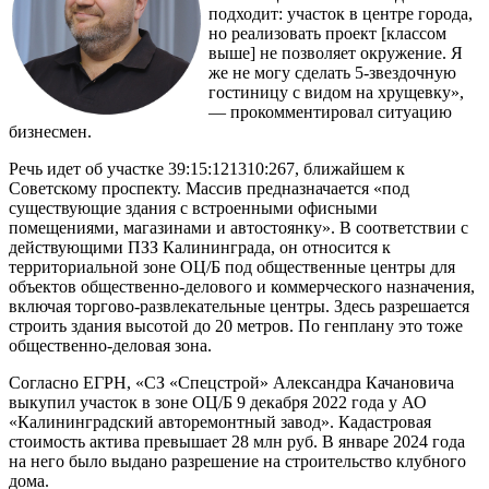
подходит: участок в центре города,
но реализовать проект [классом
выше] не позволяет окружение. Я
же не могу сделать 5-звездочную
гостиницу с видом на хрущевку»,
— прокомментировал ситуацию
бизнесмен.
Речь идет об участке 39:15:121310:267, ближайшем к
Советскому проспекту. Массив предназначается «под
существующие здания с встроенными офисными
помещениями, магазинами и автостоянку». В соответствии с
действующими ПЗЗ Калининграда, он относится к
территориальной зоне ОЦ/Б под общественные центры для
объектов общественно-делового и коммерческого назначения,
включая торгово-развлекательные центры. Здесь разрешается
строить здания высотой до 20 метров. По генплану это тоже
общественно-деловая зона.
Согласно ЕГРН, «СЗ «Спецстрой» Александра Качановича
выкупил участок в зоне ОЦ/Б 9 декабря 2022 года у АО
«Калининградский авторемонтный завод». Кадастровая
стоимость актива превышает 28 млн руб. В январе 2024 года
на него было выдано разрешение на строительство клубного
дома.