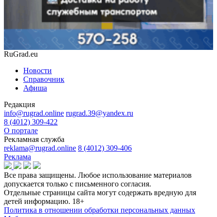
RuGrad.eu
Новости
Справочник
Афиша
Редакция
info@rugrad.online
rugrad.39@yandex.ru
8 (4012) 309-422
О портале
Рекламная служба
reklama@rugrad.online
8 (4012) 309-406
Реклама
Все права защищены. Любое использование материалов
допускается только с письменного согласия.
Отдельные страницы сайта могут содержать вредную для
детей информацию.
18+
Политика в отношении обработки персональных данных