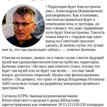
«Территория будет благоустроена
(мы с Александром [Качановичем]
разговаривали). Как я понимаю,
там благоустраиваться будет и
пешеходная зона, и тротуары, он
мне говорил, что даже трамвайные
пути будут благоустроены. Там есть
планы вместе с городом еще один
выезд на Советский проспект
сделать. В любом случае это лучше
чем то, что там происходит сейчас», — отметил Быченко.
Отвечая на вопрос, можно ли в таком случае считать будущий
музей выгодоприобретателем благоустройства территории,
Быченко ответил: «Не могу вам ответить точно, потому что
будет там музей или не будет там музея — это еще такой
вопрос достаточно открытый. Нужно еще финансирование
найти». Он добавил, что грант от фонда Владимира Потанина
АНО получило только на разработку концепции музейного
пространства.
Согласно ЕГРН, бывшая водонапорная башня
Кёнигсбергского городского двора (Штадтхоф)
зарегистрирована как помещение 39:15:121310:250 площадью