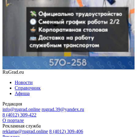
RuGrad.eu
Новости
Справочник
Афиша
Редакция
info@rugrad.online
rugrad.39@yandex.ru
8 (4012) 309-422
О портале
Рекламная служба
reklama@rugrad.online
8 (4012) 309-406
Реклама