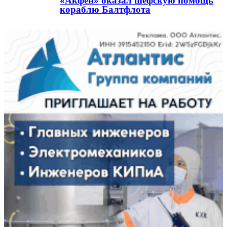
«Акфен» оказал шефскую помощь
кораблю Балтфлота