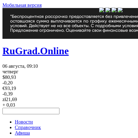
Мобильная версия
RuGrad.Online
06 августа, 09:10
четверг
$
80,93
-0,20
€
93,19
-0,39
zł
21,69
+ 0,03
Новости
Справочник
Афиша