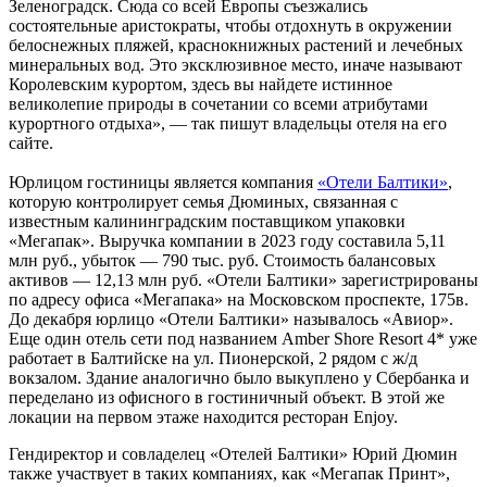
Зеленоградск. Сюда со всей Европы съезжались
состоятельные аристократы, чтобы отдохнуть в окружении
белоснежных пляжей, краснокнижных растений и лечебных
минеральных вод. Это эксклюзивное место, иначе называют
Королевским курортом, здесь вы найдете истинное
великолепие природы в сочетании со всеми атрибутами
курортного отдыха», — так пишут владельцы отеля на его
сайте.
Юрлицом гостиницы является компания
«Отели Балтики»
,
которую контролирует семья Дюминых, связанная с
известным калининградским поставщиком упаковки
«Мегапак». Выручка компании в 2023 году составила 5,11
млн руб., убыток — 790 тыс. руб. Стоимость балансовых
активов — 12,13 млн руб. «Отели Балтики» зарегистрированы
по адресу офиса «Мегапака» на Московском проспекте, 175в.
До декабря юрлицо «Отели Балтики» называлось «Авиор».
Еще один отель сети под названием Amber Shore Resort 4* уже
работает в Балтийске на ул. Пионерской, 2 рядом с ж/д
вокзалом. Здание аналогично было выкуплено у Сбербанка и
переделано из офисного в гостиничный объект. В этой же
локации на первом этаже находится ресторан Enjoy.
Гендиректор и совладелец «Отелей Балтики» Юрий Дюмин
также участвует в таких компаниях, как «Мегапак Принт»,