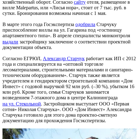
хозяйственный оборот. Согласно
сайту
отеля, размещение в
вилле Malepartus, или «Лисья нора», стоит от 7 тыс. руб. в
сутки. Бронирования возможны начиная с 1 мая.
В марте этого года Госэкспертиза
одобрила
Старчуку
приспособление виллы на ул. Гагарина под «гостиницу
апартаментного типа». В апреле специалисты минконтроля
выдали
застройщику заключение о соответствии проектной
документации объекта.
Согласно ЕГРЮЛ,
Александр Старчук
работает как ИП с 2012
года и специализируется на «оптовой торговле
лесоматериалами, строительными материалами и санитарно-
техническим оборудованием». Старчук также является
учредителем и гендиректором строительной компании «Дом
Инвест» с годовой выручкой 92 млн руб. (–30 %), убытком 16
млн руб. Кроме того, семья Старчуков занимается
возведением 7-этажного дома в центре Калининграда
на ул. Стекольной
. Застройщиком выступает ООО «Первая
сотня» Николая Старчука». ООО «Дом Инвест» Александра
Старчука готовило для этого дома проектно-сметную
документацию для прохождения Госэкспертизы.