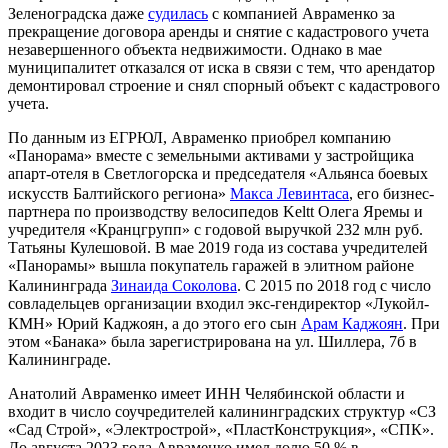
Зеленоградска даже
судилась
с компанией Авраменко за
прекращение договора аренды и снятие с кадастрового учета
незавершенного объекта недвижимости. Однако в мае
муниципалитет отказался от иска в связи с тем, что арендатор
демонтировал строение и снял спорный объект с кадастрового
учета.
По данным из ЕГРЮЛ, Авраменко приобрел компанию
«Панорама» вместе с земельными активами у застройщика
апарт-отеля в Светлогорска и председателя «Альянса боевых
искусств Балтийского региона»
Макса Левинтаса
, его бизнес-
партнера по производству велосипедов Keltt Олега Яремы и
учредителя «Кранцгрупп» с годовой выручкой 232 млн руб.
Татьяны Кулешовой. В мае 2019 года из состава учредителей
«Панорамы» вышла покупатель гаражей в элитном районе
Калининграда
Зинаида Соколова
. С 2015 по 2018 год с число
совладельцев организации входил экс-гендиректор «Лукойл-
КМН» Юрий Каджоян, а до этого его сын
Арам Каджоян
. При
этом «Банака» была зарегистрирована на ул. Шиллера, 7б в
Калининграде.
Анатолий Авраменко имеет ИНН Челябинской области и
входит в число соучредителей калининградских структур «СЗ
«Сад Строй», «Электрострой», «ПластКонструкция», «СПК».
До августа 2023 года Авраменко имел долю 50 % в