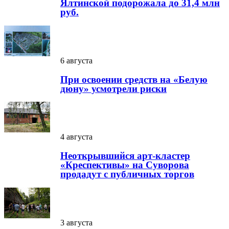
Ялтинской подорожала до 31,4 млн
руб.
6 августа
При освоении средств на «Белую
дюну» усмотрели риски
4 августа
Неоткрывшийся арт-кластер
«Креспективы» на Суворова
продадут с публичных торгов
3 августа