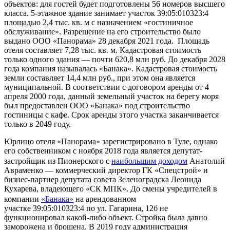
объектов: для гостей будет подготовлены 56 номеров высшего
класса. 5-этажное здание занимает участок 39:05:010323:4
площадью 2,4 тыс. кв. м с назначением «гостиничное
обслуживание». Разрешение на его строительство было
выдано ООО «Панорама» 28 декабря 2021 года. Площадь
отеля составляет 7,28 тыс. кв. м. Кадастровая стоимость
только одного здания — почти 620,8 млн руб. До декабря 2028
года компания называлась «Банака». Кадастровая стоимость
земли составляет 14,4 млн руб., при этом она является
муниципальной. В соответствии с договором аренды от 4
апреля 2000 года, данный земельный участок на берегу моря
был предоставлен ООО «Банака» под строительство
гостиницы с кафе. Срок аренды этого участка заканчивается
только в 2049 году.
Юрлицо отеля «Панорама» зарегистрировано в Туле, однако
его собственником с ноября 2018 года является депутат-
застройщик из Пионерского с
наибольшим доходом
Анатолий
Авраменко — коммерческий директор ГК «Спецстрой» и
бизнес-партнер депутата совета Зеленоградска Леонида
Кухарева, владеющего «СК МПК». До смены учредителей в
компании
«Банака»
на арендованном
участке 39:05:010323:4 по ул. Гагарина, 12б не
функционировал какой-либо объект. Стройка была давно
заморожена и брошена. В 2019 году администрация