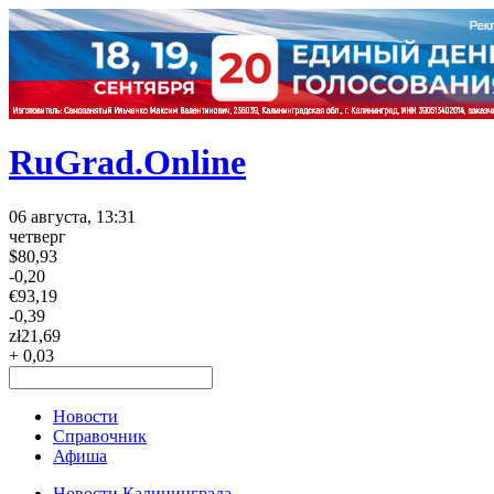
RuGrad.Online
06 августа, 13:31
четверг
$
80,93
-0,20
€
93,19
-0,39
zł
21,69
+ 0,03
Новости
Справочник
Афиша
Новости Калининграда