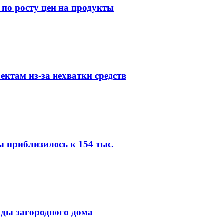
 по росту цен на продукты
ктам из-за нехватки средств
ы приблизилось к 154 тыс.
нды загородного дома