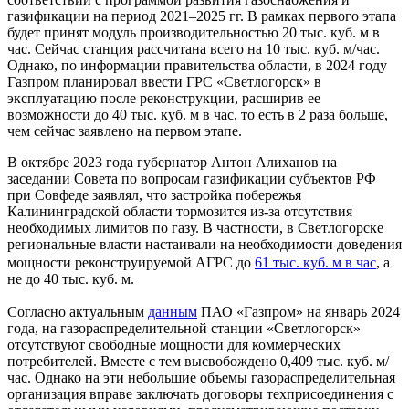
газификации на период 2021–2025 гг. В рамках первого этапа
будет принят модуль производительностью 20 тыс. куб. м в
час. Сейчас станция рассчитана всего на 10 тыс. куб. м/час.
Однако, по информации правительства области, в 2024 году
Газпром планировал ввести ГРС «Светлогорск» в
эксплуатацию после реконструкции, расширив ее
возможности до 40 тыс. куб. м в час, то есть в 2 раза больше,
чем сейчас заявлено на первом этапе.
В октябре 2023 года губернатор Антон Алиханов на
заседании Совета по вопросам газификации субъектов РФ
при Совфеде заявлял, что застройка побережья
Калининградской области тормозится из-за отсутствия
необходимых лимитов по газу. В частности, в Светлогорске
региональные власти настаивали на необходимости доведения
мощности реконструируемой АГРС до
61 тыс. куб. м в час
, а
не до 40 тыс. куб. м.
Согласно актуальным
данным
ПАО «Газпром» на январь 2024
года, на газораспределительной станции «Светлогорск»
отсутствуют свободные мощности для коммерческих
потребителей. Вместе с тем высвобождено 0,409 тыс. куб. м/
час. Однако на эти небольшие объемы газораспределительная
организация вправе заключать договоры техприсоединения с