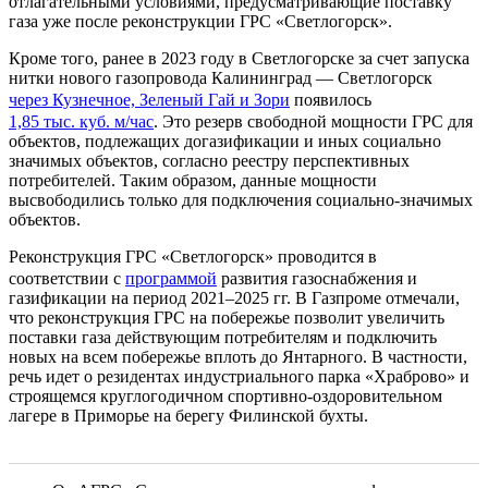
отлагательными условиями, предусматривающие поставку
газа уже после реконструкции ГРС «Светлогорск».
Кроме того, ранее в 2023 году в Светлогорске за счет запуска
нитки нового газопровода Калининград — Светлогорск
через Кузнечное, Зеленый Гай и Зори
появилось
1,85 тыс. куб. м/час
. Это резерв свободной мощности ГРС для
объектов, подлежащих догазификации и иных социально
значимых объектов, согласно реестру перспективных
потребителей. Таким образом, данные мощности
высвободились только для подключения социально-значимых
объектов.
Реконструкция ГРС «Светлогорск» проводится в
соответствии с
программой
развития газоснабжения и
газификации на период 2021–2025 гг. В Газпроме отмечали,
что реконструкция ГРС на побережье позволит увеличить
поставки газа действующим потребителям и подключить
новых на всем побережье вплоть до Янтарного. В частности,
речь идет о резидентах индустриального парка «Храброво» и
строящемся круглогодичном спортивно-оздоровительном
лагере в Приморье на берегу Филинской бухты.