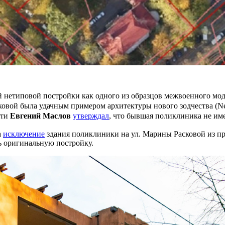
 нетиповой постройки как одного из образцов межвоенного мод
овой была удачным примером архитектуры нового зодчества (Ne
сти
Евгений Маслов
утверждал
, что бывшая поликлиника не им
а
исключение
здания поликлиники на ул. Марины Расковой из п
ь оригинальную постройку.