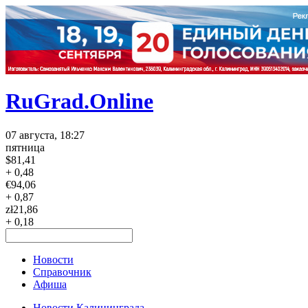
RuGrad.Online
07 августа, 18:27
пятница
$
81,41
+ 0,48
€
94,06
+ 0,87
zł
21,86
+ 0,18
Новости
Справочник
Афиша
Новости Калининграда