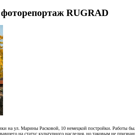
»: фоторепортаж RUGRAD
ки на ул. Марины Расковой, 10 немецкой постройки. Работы бы
овавшего на статус культурного наследия, но таковым не призна