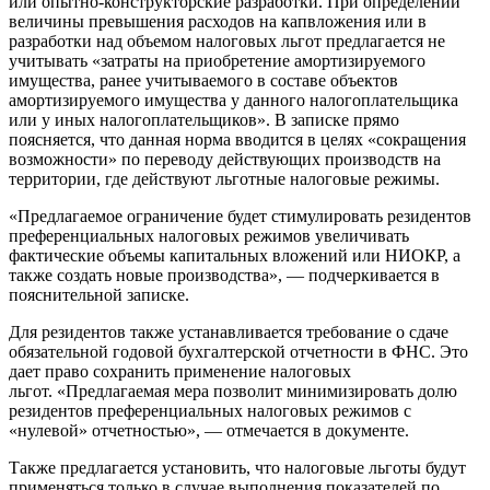
или опытно-конструкторские разработки. При определении
величины превышения расходов на капвложения или в
разработки над объемом налоговых льгот предлагается не
учитывать «затраты на приобретение амортизируемого
имущества, ранее учитываемого в составе объектов
амортизируемого имущества у данного налогоплательщика
или у иных налогоплательщиков». В записке прямо
поясняется, что данная норма вводится в целях «сокращения
возможности» по переводу действующих производств на
территории, где действуют льготные налоговые режимы.
«Предлагаемое ограничение будет стимулировать резидентов
преференциальных налоговых режимов увеличивать
фактические объемы капитальных вложений или НИОКР, а
также создать новые производства», — подчеркивается в
пояснительной записке.
Для резидентов также устанавливается требование о сдаче
обязательной годовой бухгалтерской отчетности в ФНС. Это
дает право сохранить применение налоговых
льгот.
«Предлагаемая мера позволит минимизировать долю
резидентов преференциальных налоговых режимов с
«нулевой» отчетностью», — отмечается в документе.
Также предлагается установить, что налоговые льготы будут
применяться только в случае выполнения показателей по