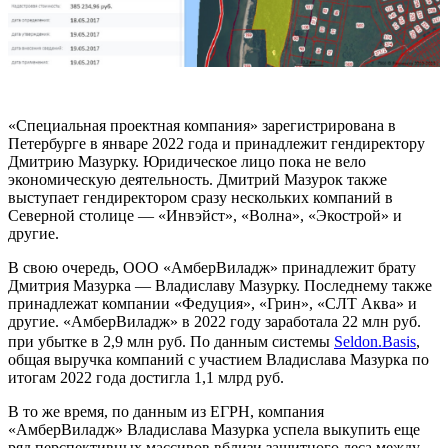
«Специальная проектная компания» зарегистрирована в
Петербурге в январе 2022 года и принадлежит гендиректору
Дмитрию Мазурку. Юридическое лицо пока не вело
экономическую деятельность. Дмитрий Мазурок также
выступает гендиректором сразу нескольких компаний в
Северной столице — «Инвэйст», «Волна», «Экострой» и
другие.
В свою очередь, ООО «АмберВиладж» принадлежит брату
Дмитрия Мазурка — Владиславу Мазурку. Последнему также
принадлежат компании «Федуция», «Грин», «СЛТ Аква» и
другие. «АмберВиладж» в 2022 году заработала 22 млн руб.
при убытке в 2,9 млн руб. По данным системы
Seldon.Basis
,
общая выручка компаний с участием Владислава Мазурка по
итогам 2022 года достигла 1,1 млрд руб.
В то же время, по данным из ЕГРН, компания
«АмберВиладж» Владислава Мазурка успела выкупить еще
ряд перспективных массивов вблизи защитного леса между