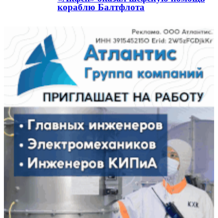
кораблю Балтфлота