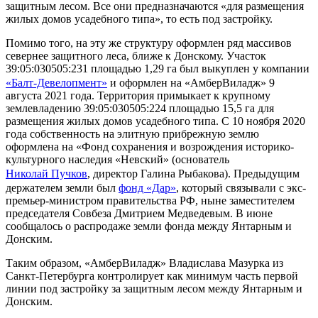
защитным лесом. Все они предназначаются «для размещения
жилых домов усадебного типа», то есть под застройку.
Помимо того, на эту же структуру оформлен ряд массивов
севернее защитного леса, ближе к Донскому. Участок
39:05:030505:231 площадью 1,29 га был выкуплен у компании
«Балт-Девелопмент»
и оформлен на «АмберВиладж» 9
августа 2021 года. Территория примыкает к крупному
землевладению 39:05:030505:224 площадью 15,5 га для
размещения жилых домов усадебного типа. С 10 ноября 2020
года собственность на элитную прибрежную землю
оформлена на «Фонд сохранения и возрождения историко-
культурного наследия «Невский» (основатель
Николай Пучков
, директор Галина Рыбакова). Предыдущим
держателем земли был
фонд «Дар»
, который связывали с экс-
премьер-министром правительства РФ, ныне заместителем
председателя Совбеза Дмитрием Медведевым. В июне
сообщалось о распродаже земли фонда между Янтарным и
Донским.
Таким образом, «АмберВиладж» Владислава Мазурка из
Санкт-Петербурга контролирует как минимум часть первой
линии под застройку за защитным лесом между Янтарным и
Донским.