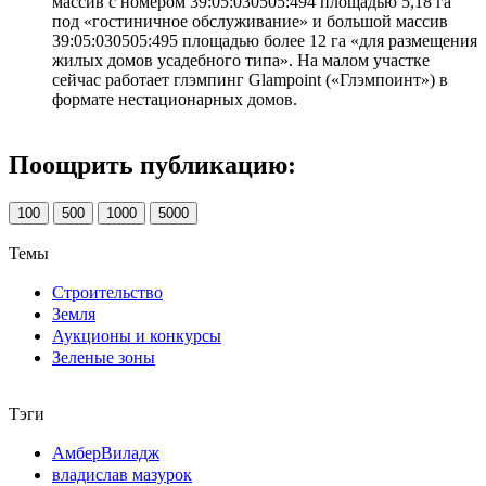
массив с номером 39:05:030505:494 площадью 5,18 га
под «гостиничное обслуживание» и большой массив
39:05:030505:495 площадью более 12 га «для размещения
жилых домов усадебного типа». На малом участке
сейчас работает глэмпинг Glampoint («Глэмпоинт») в
формате нестационарных домов.
Поощрить публикацию:
100
500
1000
5000
Темы
Строительство
Земля
Аукционы и конкурсы
Зеленые зоны
Тэги
АмберВиладж
владислав мазурок