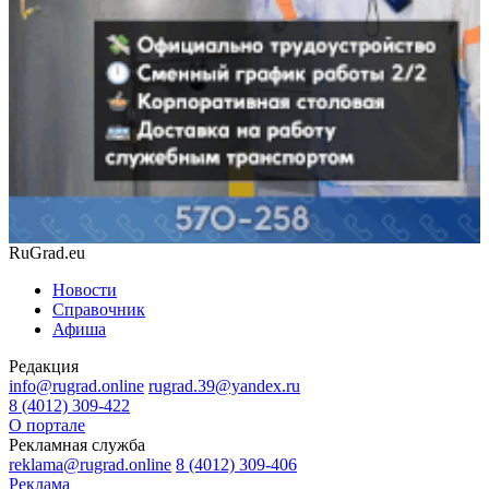
RuGrad.eu
Новости
Справочник
Афиша
Редакция
info@rugrad.online
rugrad.39@yandex.ru
8 (4012) 309-422
О портале
Рекламная служба
reklama@rugrad.online
8 (4012) 309-406
Реклама