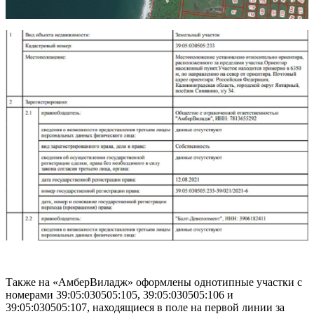
Также на «АмберВиладж» оформлены однотипные участки с
номерами 39:05:030505:105, 39:05:030505:106 и
39:05:030505:107, находящиеся в поле на первой линии за