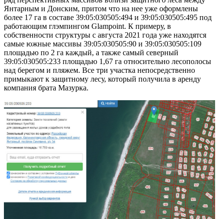
Янтарным и Донским, притом что на нее уже оформлены
более 17 га в составе 39:05:030505:494 и 39:05:030505:495 под
работающим глэмпингом Glampoint. К примеру, в
собственности структуры с августа 2021 года уже находятся
самые южные массивы 39:05:030505:90 и 39:05:030505:109
площадью по 2 га каждый, а также самый северный
39:05:030505:233 площадью 1,67 га относительно лесополосы
над берегом и пляжем. Все три участка непосредственно
примыкают к защитному лесу, который получила в аренду
компания брата Мазурка.