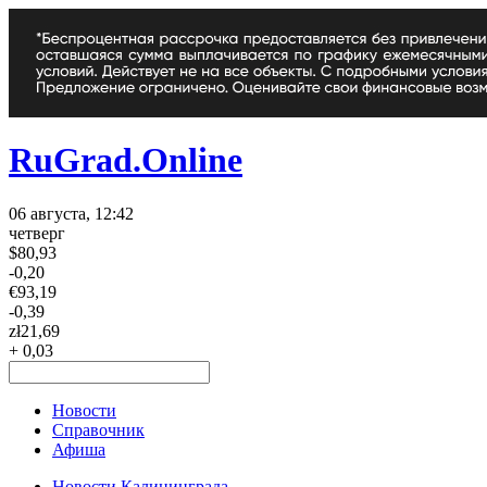
RuGrad.Online
06 августа, 12:42
четверг
$
80,93
-0,20
€
93,19
-0,39
zł
21,69
+ 0,03
Новости
Справочник
Афиша
Новости Калининграда