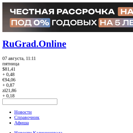
RuGrad.Online
07 августа, 11:11
пятница
$
81,41
+ 0,48
€
94,06
+ 0,87
zł
21,86
+ 0,18
Новости
Справочник
Афиша
Новости Калининграда