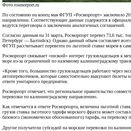
Фото rosmorport.ru
По состоянию на конец мая ФГУП «Росморпорт» заключило 20 
направлении. Соответствующие данные содержатся в официаль
ведутся переговоры о заключении аналогичных соглашений.
Согласно данным на 31 марта, Росморпорт перевез 73,6 тыс. т
Петербург — Балтийск). Однако данный объем составляет всего
ФГУП рассчитывает перевезти по льготной ставке морем в самы
Росморпорт связывает «низкий» интерес грузовладельцев к ме
море из-за ограничений по наземному калининградскому транз
«Кроме того, большинство грузовладельцев работают через эк
автоперевозчиков, которые самостоятельно выкупают билеты н
ответе унитарного предприятия.
Росморпорт отмечает, что региональное правительство совмес
перевозки по калининградскому направлению.
Как отмечается в ответе Росморпорта, величина льготной став
грузов ставка льготного тарифа морского фрахта может составл
базового (экономически обоснованного) тарифа, на перевозку 
Другие получатели субсидий на морские перевозки по калин