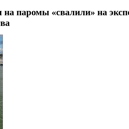
 на паромы «свалили» на эксп
тва