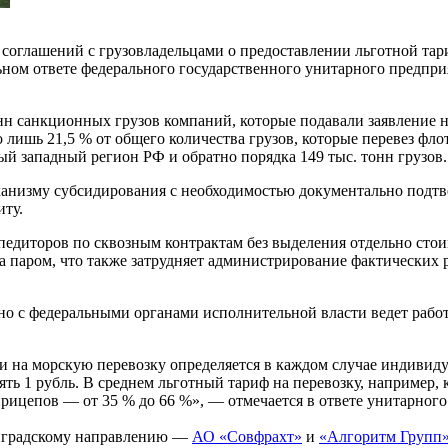
соглашений с грузовладельцами о предоставлении льготной тар
ном ответе федерального государственного унитарного предпри
онн санкционных грузов компаний, которые подавали заявление н
 лишь 21,5 % от общего количества грузов, которые перевез фл
й западный регион РФ и обратно порядка 149 тыс. тонн грузов.
ханизму субсидирования с необходимостью документально подтве
иту.
спедиторов по сквозным контрактам без выделения отдельно стои
а паром, что также затрудняет администрирование фактических 
тно с федеральными органами исполнительной власти ведет рабо
ки на морскую перевозку определяется в каждом случае индивид
ять 1 рубль. В среднем льготный тариф на перевозку, например,
прицепов — от 35 % до 66 %», — отмечается в ответе унитарного
инградскому направлению —
АО «Совфрахт»
и
«Алгоритм Групп