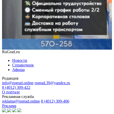
RuGrad.eu
Новости
Справочник
Афиша
Редакция
info@rugrad.online
rugrad.39@yandex.ru
8 (4012) 309-422
О портале
Рекламная служба
reklama@rugrad.online
8 (4012) 309-406
Реклама