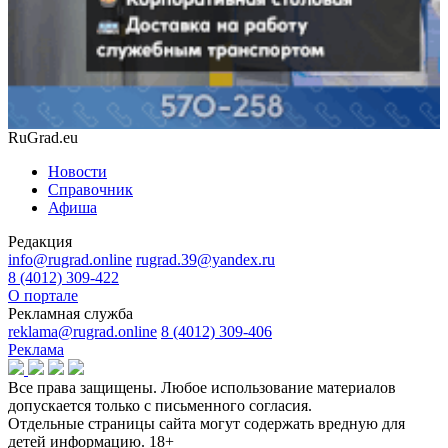
RuGrad.eu
Новости
Справочник
Афиша
Редакция
info@rugrad.online
rugrad.39@yandex.ru
8 (4012) 309-422
О портале
Рекламная служба
reklama@rugrad.online
8 (4012) 309-406
Реклама
Все права защищены. Любое использование материалов
допускается только с письменного согласия.
Отдельные страницы сайта могут содержать вредную для
детей информацию.
18+