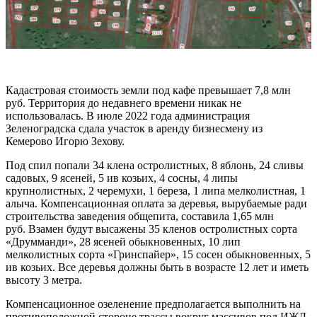
Кадастровая стоимость земли под кафе превышает 7,8 млн
руб. Территория до недавнего времени никак не
использовалась. В июле 2022 года администрация
Зеленоградска сдала участок в аренду бизнесмену из
Кемерово Игорю Зехову.
Под спил попали 34 клена остролистных, 8 яблонь, 24 сливы
садовых, 9 ясеней, 5 ив козьих, 4 сосны, 4 липы
крупнолистных, 2 черемухи, 1 береза, 1 липа мелколистная, 1
алыча. Компенсационная оплата за деревья, вырубаемые ради
строительства заведения общепита, составила 1,65 млн
руб. Взамен будут высажены 35 кленов остролистных сорта
«Друмманди», 28 ясеней обыкновенных, 10 лип
мелколистных сорта «Гринспайер», 15 сосен обыкновенных, 5
ив козьих. Все деревья должны быть в возрасте 12 лет и иметь
высоту 3 метра.
Компенсационное озеленение предполагается выполнить на
противоположной стороне трассы вокруг массивов под ИЖД,