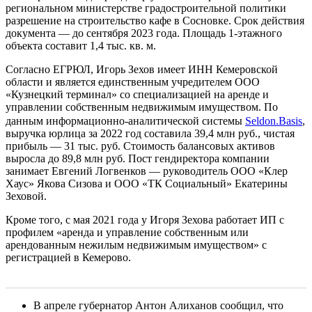
региональном министерстве градостроительной политики
разрешение на строительство кафе в Сосновке. Срок действия
документа — до сентября 2023 года. Площадь 1-этажного
объекта составит 1,4 тыс. кв. м.
Согласно ЕГРЮЛ, Игорь Зехов имеет ИНН Кемеровской
области и является единственным учредителем ООО
«Кузнецкий терминал» со специализацией на аренде и
управлении собственным недвижимым имуществом. По
данным информационно-аналитической системы
Seldon.Basis
,
выручка юрлица за 2022 год составила 39,4 млн руб., чистая
прибыль — 31 тыс. руб. Стоимость балансовых активов
выросла до 89,8 млн руб. Пост гендиректора компании
занимает Евгений Логвенков — руководитель ООО «Клер
Хаус» Якова Сизова и ООО «ТК Социальный» Екатерины
Зеховой.
Кроме того, с мая 2021 года у Игоря Зехова работает ИП с
профилем «аренда и управление собственным или
арендованным нежилым недвижимым имуществом» с
регистрацией в Кемерово.
В апреле губернатор Антон Алиханов сообщил, что