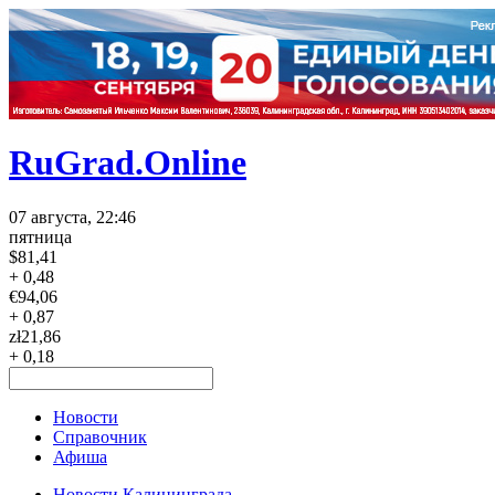
RuGrad.Online
07 августа, 22:46
пятница
$
81,41
+ 0,48
€
94,06
+ 0,87
zł
21,86
+ 0,18
Новости
Справочник
Афиша
Новости Калининграда