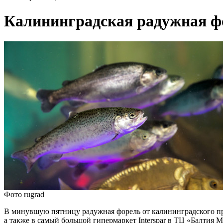
Калининградская радужная фо
Фото rugrad
В минувшую пятницу радужная форель от калининградского 
а также в самый большой гипермаркет Interspar в ТЦ «Балтия 