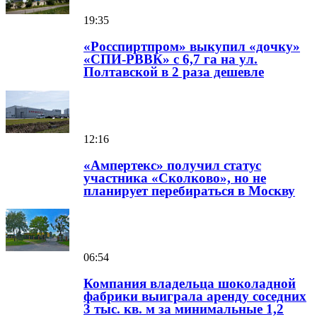
19:35
«Росспиртпром» выкупил «дочку»
«СПИ-РВВК» с 6,7 га на ул.
Полтавской в 2 раза дешевле
12:16
«Ампертекс» получил статус
участника «Сколково», но не
планирует перебираться в Москву
06:54
Компания владельца шоколадной
фабрики выиграла аренду соседних
3 тыс. кв. м за минимальные 1,2