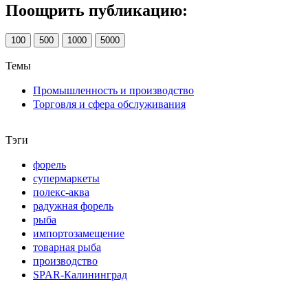
Поощрить публикацию:
100
500
1000
5000
Темы
Промышленность и производство
Торговля и сфера обслуживания
Тэги
форель
супермаркеты
полекс-аква
радужная форель
рыба
импортозамещение
товарная рыба
производство
SPAR-Калининград