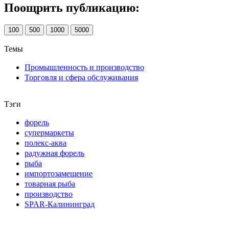
Поощрить публикацию:
100
500
1000
5000
Темы
Промышленность и производство
Торговля и сфера обслуживания
Тэги
форель
супермаркеты
полекс-аква
радужная форель
рыба
импортозамещение
товарная рыба
производство
SPAR-Калининград