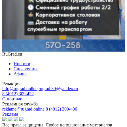
RuGrad.eu
Новости
Справочник
Афиша
Редакция
info@rugrad.online
rugrad.39@yandex.ru
8 (4012) 309-422
О портале
Рекламная служба
reklama@rugrad.online
8 (4012) 309-406
Реклама
Все права защищены. Любое использование материалов