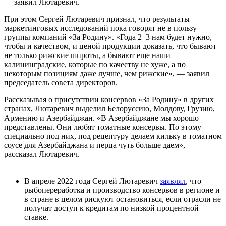
— заявил Лютаревич.
При этом Сергей Лютаревич признал, что результаты
маркетинговых исследований пока говорят не в пользу
группы компаний «За Родину». «Года 2–3 нам будет нужно,
чтобы и качеством, и ценой продукции доказать, что бывают
не только рижские шпроты, а бывают еще наши
калининградские, которые по качеству не хуже, а по
некоторым позициям даже лучше, чем рижские», — заявил
председатель совета директоров.
Рассказывая о присутствии консервов «За Родину» в других
странах, Лютаревич выделил Белоруссию, Молдову, Грузию,
Армению и Азербайджан. «В Азербайджане мы хорошо
представлены. Они любят томатные консервы. По этому
специально под них, под рецептуру делаем кильку в томатном
соусе для Азербайджана и перца чуть больше даем», —
рассказал Лютаревич.
В апреле 2022 года Сергей Лютаревич
заявлял
, что
рыбопереработка и производство консервов в регионе и
в стране в целом рискуют остановиться, если отрасли не
получат доступ к кредитам по низкой процентной
ставке.