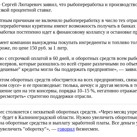
Сергей Лютаревич заявил, что рыбопереработка и производство 
изкой процентной ставке.
ятным причинам не включило рыбопереработку в число тех отр
переработчики курятины имеют возможность получать в банках 
работки постепенно идет к финансовому коллапсу и остановке 
омент компании вынуждены покупать ингредиенты и топливо тол
оже, по цене 150 руб. за 1 литр.
влю с отсрочкой оплатой в 60 дней, и оборотных средств всем 
онсервов, которые разошлись по всей стране различными по объе
 "дешевые" кредиты могли бы поддержать предприятие», — заяви
итом оборотных средств обостряется на всех предприятиях, св
м соусе» и ее производные: тюлька, анчоус и другая мелочь в то
ние цен на эти консервы, порядка 10–15 %, негативно отражает
ересмотреть» стратегию поддержки отрасли.
с столкнется с нехваткой оборотных средств. «Через месяц упре
 будет в Калининградской области. Нужно увеличить оборотные 
на оборотные средства и выплату заработной платы. Все деньги 
но увеличить "оборотку"», —
говорил
бизнесмен.