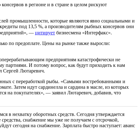
консервов в регионе и в стране в целом рискуют
аслей промышленности, которые являются явно социальными и
кредиты под 13,5 %, а производителям рыбных консервов они
предприятий», —
цитирует
бизнесмена «Интерфакс».
ько по предоплате. Цены на рынке также выросли:
рыбоперерабатывающим предприятиям катастрофически не
му партиями. И потому вопрос, как будут приходить к нам
л Сергей Лютаревич.
язанных с переработкой рыбы. «Самыми востребованными и
мате. Затем идут сардинелла и сардина в масле, из которых
ся на покупателях», — заявил Лютаревич, добавив, что
мся в нехватку оборотных средств. Сегодня утверждается
средства, снабжение мы уже не получаем с отсрочкой,
уйдут сегодня на снабжение. Зарплата быстро наступает: аванс