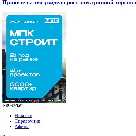
Правительство увидело рост электронной торговли
RuGrad.eu
Новости
Справочник
Афиша