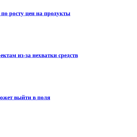
 по росту цен на продукты
ктам из-за нехватки средств
может выйти в поля