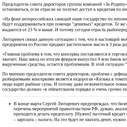
Председатель совета директоров группы компаний «За Родину» 
остановиться, если отрасли не получат доступ к кредитам по н
«На фоне антироссийских санкций наше государство по непон
будут поддерживаться при помощи "дешевых" кредитов. Те же 
выдаются от 23 % и выше. И потому сегодня отрасль рыбопере
Лютаревич связал данную ситуацию с тем, что в настоящий м
предприятия из России продают растительное масло в 3 раза дор
«Главная проблема в том, что консервы поставляются в торго
хватает. Наш завод по итогам февраля выпустил 9 млн банок к
вырученные средства, остается проблемным. В этой ситуации
По мнению председателя совета директоров, проблема с дефиц
разбираемыми консервами является недорогая «Килька в томатно
люди варят рыбные супы. И потому даже незначительное повыше
государство должно «в обязательном порядке и очень срочно п
В конце марта Сергей Лютаревич предупреждал, что бизне
перечень мероприятий правительством РФ, думаю, аналог
приходится делать предоплату. [Нужен] льготный кредит 
– зарплата – налоги. На это будет не хватать денег, нуж