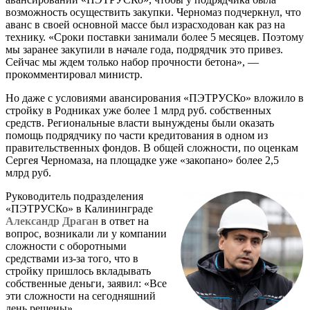
возможность осуществить закупки. Черномаз подчеркнул, что
аванс в своей основной массе был израсходован как раз на
технику. «Сроки поставки занимали более 5 месяцев. Поэтому
мы заранее закупили в начале года, подрядчик это привез.
Сейчас мы ждем только набор прочности бетона», —
прокомментировал министр.
Но даже с условиями авансирования «ПЭТРУСКо» вложило в
стройку в Родниках уже более 1 млрд руб. собственных
средств. Региональные власти вынуждены были оказать
помощь подрядчику по части кредитования в одном из
правительственных фондов. В общей сложности, по оценкам
Сергея Черномаза, на площадке уже «закопано» более 2,5
млрд руб.
Руководитель подразделения
«ПЭТРУСКо» в Калининграде
Александр Драган
в ответ на
вопрос, возникали ли у компании
сложности с оборотными
средствами из-за того, что в
стройку пришлось вкладывать
собственные деньги, заявил: «Все
эти сложности на сегодняшний
день решены».