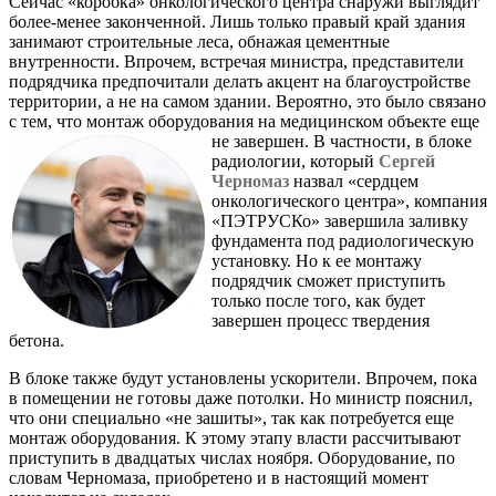
Сейчас «коробка» онкологического центра снаружи выглядит
более-менее законченной. Лишь только правый край здания
занимают строительные леса, обнажая цементные
внутренности. Впрочем, встречая министра, представители
подрядчика предпочитали делать акцент на благоустройстве
территории, а не на самом здании. Вероятно, это было связано
с тем, что монтаж оборудования на медицинском объекте еще
не завершен.
В частности, в блоке
радиологии, который
Сергей
Черномаз
назвал «сердцем
онкологического центра», компания
«ПЭТРУСКо» завершила заливку
фундамента под радиологическую
установку. Но к ее монтажу
подрядчик сможет приступить
только после того, как будет
завершен процесс твердения
бетона.
В блоке также будут установлены ускорители. Впрочем, пока
в помещении не готовы даже потолки. Но министр пояснил,
что они специально «не зашиты», так как потребуется еще
монтаж оборудования. К этому этапу власти рассчитывают
приступить в двадцатых числах ноября. Оборудование, по
словам Черномаза, приобретено и в настоящий момент