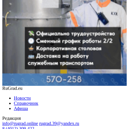
RuGrad.eu
Новости
Справочник
Афиша
Редакция
info@rugrad.online
rugrad.39@yandex.ru
8 (4012) 309-422