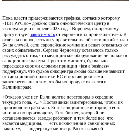
Пока власти придерживаются графика, согласно которому
«ПЭТРУСКо» должно сдать онкологический центр в
эксплуатацию в апреле 2023 года. Впрочем, по-прежнему
присутствует
зависимость
от европейских производителей. В
ответ на вопрос, есть ли у правительства области некий «план
Б» на случай, если европейские компании решат отказаться от
своих обязательств, Сергею Черномазу оставалось только
рассуждать о том, что медицинское оборудование не попало в
санкционные пакеты. При этом министр, буквально
пересказав своими словами принцип «just a business»,
подчеркнул, что судьба онкоцентра якобы больше не зависит
от санкционной политики ЕС и поставщики сами
заинтересованы в том, чтобы их продукт оказался в
Калининграде.
«Отказов уже нет. Были долгие переговоры в середине
текущего года. <...> Поставщики заинтересованы, чтобы их
производство работало. Есть санкционные истории, а есть
истории по производству. Есть бизнес, который не
останавливается: заводы работают, и тем более всё, что
касается медицины, — есть исключения в санкционных
пакетах», — подчеркнул министр. Рассказывая об