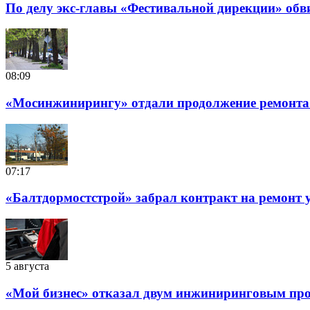
По делу экс-главы «Фестивальной дирекции» обв
08:09
«Мосинжинирингу» отдали продолжение ремонта т
07:17
«Балтдормостстрой» забрал контракт на ремонт у
5 августа
«Мой бизнес» отказал двум инжиниринговым прое