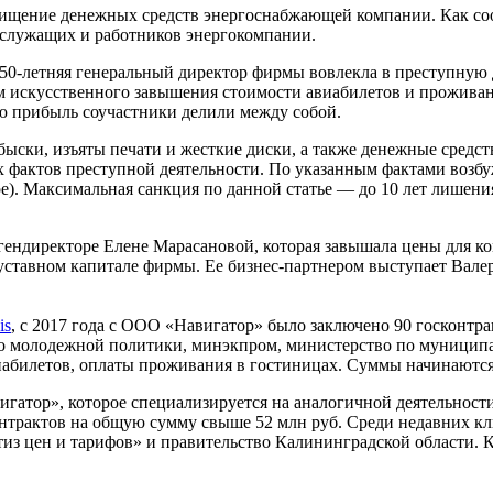
ищение денежных средств энергоснабжающей компании. Как соо
сслужащих и работников энергокомпании.
да 50-летняя генеральный директор фирмы вовлекла в преступну
м искусственного завышения стоимости авиабилетов и проживан
ю прибыль соучастники делили между собой.
и, изъяты печати и жесткие диски, а также денежные средства
фактов преступной деятельности. По указанным фактами возбуж
). Максимальная санкция по данной статье — до 10 лет лишения
ендиректоре Елене Марасановой, которая завышала цены для к
 уставном капитале фирмы. Ее бизнес-партнером выступает Вал
is
, с 2017 года с ООО «Навигатор» было заключено 90 госконтр
о молодежной политики, минэкпром, министерство по муницип
абилетов, оплаты проживания в гостиницах. Суммы начинаются о
игатор», которое специализируется на аналогичной деятельнос
контрактов на общую сумму свыше 52 млн руб. Среди недавних к
 цен и тарифов» и правительство Калининградской области. К