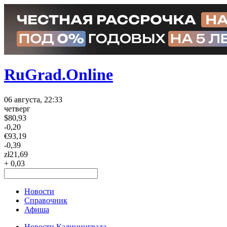
RuGrad.Online
06 августа, 22:33
четверг
$
80,93
-0,20
€
93,19
-0,39
zł
21,69
+ 0,03
Новости
Справочник
Афиша
Новости Калининграда