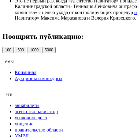
Это не первый раз, когда «Агентство Навигатор» попада
Калининградской области» Геннадия Лейбовича оштрафова
хозяйства» с целью ухода от контролирующих процедур
и
Навигатор» Максима Марасанова и Валерия Кривецкого.
Поощрить публикацию:
100
500
1000
5000
Темы
Криминал
Аукционы и конкурсы
Тэги
авиабилеты
агентство навигатор
уголовное дело
хищение
правительство области
УМВД