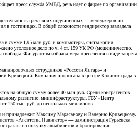
бщает пресс-служба УМВД, речь идет о фирме по организации
ю деятельность трех своих подчиненных — менеджеров по
ия в гостиницах. В общей сложности гендиректор завладела
 в сумме 1,95 млн руб. и компьютеры, сняты копии
дено уголовное дело по ч. 4 ст. 159 УК РФ (мошенничество,
 свободы. Фигурантам избрана мера пресечения в виде запрета
омандировочных сотрудников «Россети Янтарь» и
ерий Кривецкий. Компания прописана в центре Калининграда в
актов на общую сумму более 40 млн руб. Среди контрагентов —
альному развитию, мининфраструктуры, ГБУ «Центр
т 150 тыс. руб. до нескольких миллионов.
ти и принадлежит Максиму Марасанову и Валерию Кривецкому.
лиентов «Агентства Навигатор» — администрация Гурьевска,
онтракты на покупку авиабилетов и бронирование