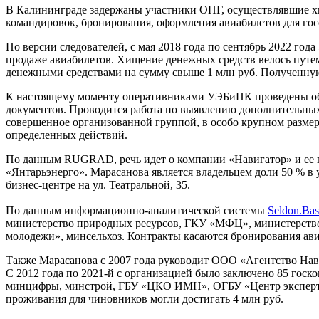
В Калининграде задержаны участники ОПГ, осуществлявшие х
командировок, бронирования, оформления авиабилетов для го
По версии следователей, с мая 2018 года по сентябрь 2022 го
продаже авиабилетов. Хищение денежных средств велось путе
денежными средствами на сумму свыше 1 млн руб. Полученну
К настоящему моменту оперативниками УЭБиПК проведены обыск
документов. Проводится работа по выявлению дополнительных 
совершенное организованной группой, в особо крупном размере
определенных действий.
По данным RUGRAD, речь идет о компании «Навигатор» и ее г
«Янтарьэнерго». Марасанова является владельцем доли 50 % в
бизнес-центре на ул. Театральной, 35.
По данным информационно-аналитической системы
Seldon.Bas
министерство природных ресурсов, ГКУ «МФЦ», министерств
молодежи», минсельхоз. Контракты касаются бронирования ави
Также Марасанова с 2007 года руководит ООО «Агентство Нав
С 2012 года по 2021-й с организацией было заключено 85 гос
минцифры, минстрой, ГБУ «ЦКО ИМН», ОГБУ «Центр экспертиз
проживания для чиновников могли достигать 4 млн руб.