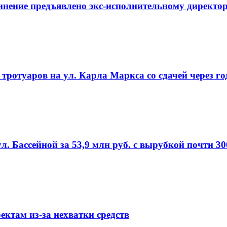
инение предъявлено экс-исполнительному директор
ротуаров на ул. Карла Маркса со сдачей через го
л. Бассейной за 53,9 млн руб. с вырубкой почти 3
ктам из-за нехватки средств