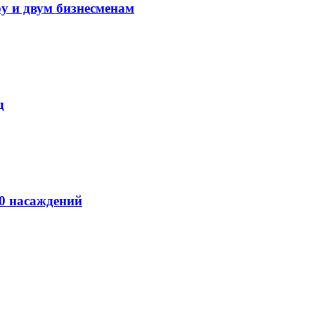
у и двум бизнесменам
д
00 насаждений