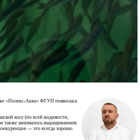
ынке «Полекс-Аква» ФГУП появилась
шской косе (по всей видимости,
рое также занималось выращиванием
конкуренция — это всегда хорошо.