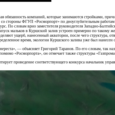
ая обязанность компаний, которые занимаются стройками, прич
ей со стороны ФГУП «Росморпорт» по дноуглубительным работам
урс.
По словам врио заместителя руководителя Западно-Балтийс
выпуск мальков в Куршский залив устроен примерно по такому 
деляют ущерб, нанесенный акватории, после чего структура, от
ределенное время, экологии Куршского залива уже был нанесен
 нереста», — объясняет Григорий Таранов. По его словам, так 
 помимо «Росморпорта», он отмечает также структуры «Газпрома
нтирует проведение соответствующего конкурса начальник упр