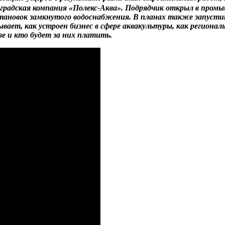
градская компания «Полекс-Аква». Подрядчик открыл в пром
становок замкнутого водоснабжения. В планах также запуст
вает, как устроен бизнес в сфере аквакультуры, как регион
е и кто будет за них платить.