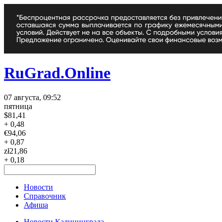
RuGrad.Online
07 августа, 09:52
пятница
$
81,41
+ 0,48
€
94,06
+ 0,87
zł
21,86
+ 0,18
Новости
Справочник
Афиша
Новости Калининграда