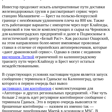
Инвестор продолжит искать альтернативные пути доставки
железнодорожных грузов и рассматривает сервис через
станцию Малашевиче — Брест на польско-белорусской
границе с неизбежным удлинением плеча на 800 км. Также
есть работающие варианты с импортом через порт Клайпеды,
провозкой в том числе комплектующих и сырья на Черняховск
для калининградских предприятий и далее в Подмосковье в
логистический центр «Белый Раст». Как рассказал Ошарский,
на этом направлении более-менее вменяемые провозные
ставки в отличие от европейских автоперевозчиков, которые
«дают драконовский сервис». Однако в связи с недавним
введением Литвой
ограничений по калининградскому
транзиту пути через Клайпеду и Брест могут остаться
незадействованными.
В существующих условиях настоящим чудом является запуск
сообщения с терминала в Гданьске на Калининград, целью
которого в первую очередь был вывоз
застрявших там контейнеров
с комплектующими для
«Автотора» и других региональных предприятий. «Уже чуть
больше 2 недель идет регулярное контейнерное сообщение с
терминала Гданьск. Это в первую очередь вывозятся те
брошенные контейнеры — назовем их именно так —
брошенные линейщиками Maersk в основном и MSC. В