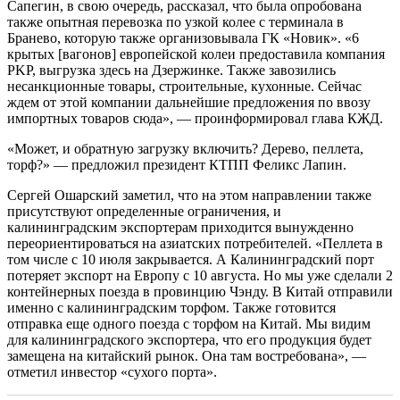
Сапегин, в свою очередь, рассказал, что была опробована
также опытная перевозка по узкой колее с терминала в
Бранево, которую также организовывала ГК «Новик». «6
крытых [вагонов] европейской колеи предоставила компания
PKP, выгрузка здесь на Дзержинке. Также завозились
несанкционные товары, строительные, кухонные. Сейчас
ждем от этой компании дальнейшие предложения по ввозу
импортных товаров сюда», — проинформировал глава КЖД.
«Может, и обратную загрузку включить? Дерево, пеллета,
торф?» — предложил президент КТПП Феликс Лапин.
Сергей Ошарский заметил, что на этом направлении также
присутствуют определенные ограничения, и
калининградским экспортерам приходится вынужденно
переориентироваться на азиатских потребителей. «Пеллета в
том числе с 10 июля закрывается. А Калининградский порт
потеряет экспорт на Европу с 10 августа. Но мы уже сделали 2
контейнерных поезда в провинцию Чэнду. В Китай отправили
именно с калининградским торфом. Также готовится
отправка еще одного поезда с торфом на Китай. Мы видим
для калининградского экспортера, что его продукция будет
замещена на китайский рынок. Она там востребована», —
отметил инвестор «сухого порта».