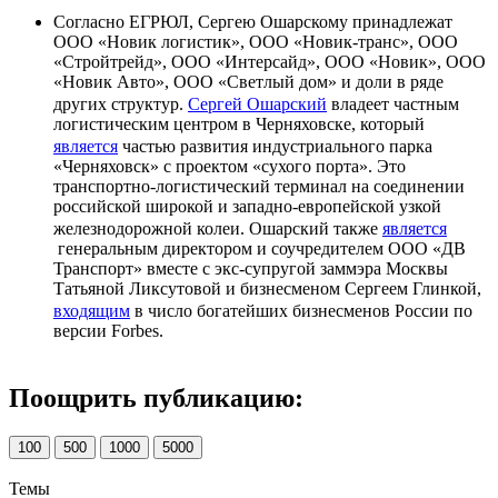
Согласно ЕГРЮЛ, Сергею Ошарскому принадлежат
ООО «Новик логистик», ООО «Новик-транс», ООО
«Стройтрейд», ООО «Интерсайд», ООО «Новик», ООО
«Новик Авто», ООО «Светлый дом» и доли в ряде
других структур.
Сергей Ошарский
владеет частным
логистическим центром в Черняховске, который
является
частью развития индустриального парка
«Черняховск» с проектом «сухого порта». Это
транспортно-логистический терминал на соединении
российской широкой и западно-европейской узкой
железнодорожной колеи. Ошарский также
является
генеральным директором и соучредителем ООО «ДВ
Транспорт» вместе с экс-супругой заммэра Москвы
Татьяной Ликсутовой и бизнесменом Сергеем Глинкой,
входящим
в число богатейших бизнесменов России по
версии Forbes.
Поощрить публикацию:
100
500
1000
5000
Темы