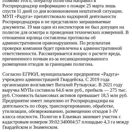
Помимо этого, оператор полигона направил в
Росприроднадзор информацию о пожаре 25 марта лишь
спустя 11 дней со дня возникновения нештатной ситуации.
МУП «Радуга» препятствовало надзорной деятельности
Росприроднадзора и не представляло запрашиваемые
документы. 19 мая один из инспекторов не был допущен на
полигон для осмотра и проведения технических измерений. В
отношении юрлица составлены протоколы об
административном правонарушении. По результатам
проверки компания будет привлечена к административной
ответственности. Рассматривается вопрос о расчете вреда,
причиненного почвам из-за несанкционированного
размещения отходов за границами полигона.
Согласно ЕГРЮЛ, муниципальное предприятие «Радуга»
учреждено администрацией Гвардейска. С 2019 года
организацию возглавляет Виталий Руткаускас. В 2021 году
выручка МУПа составила 64,6 млн руб., прибыль — 275 тыс.
руб. Стоимость балансовых активов превышает 18,5 млн руб.
Предприятие имеет лицензию от Росприроднадзора на
деятельность по сбору, транспортированию, обработке,
утилизации, обезвреживанию, размещению отходов I–IV
класса опасности. Полигон в Ельняках занимает участок с
кадастровым номером 39:02:340004:57 площадью 4,3 га между
Гвардейском и Знаменском.