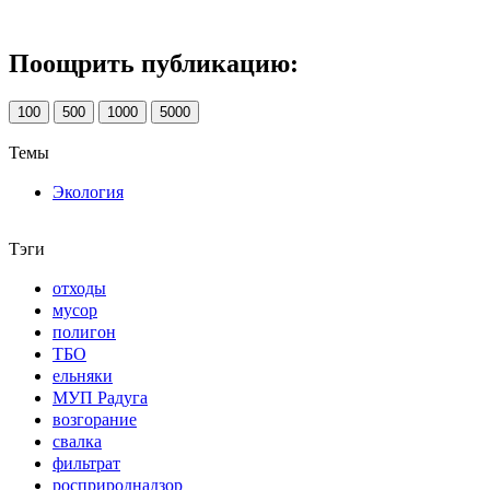
Поощрить публикацию:
100
500
1000
5000
Темы
Экология
Тэги
отходы
мусор
полигон
ТБО
ельняки
МУП Радуга
возгорание
свалка
фильтрат
росприроднадзор