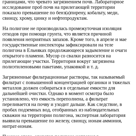
границами, что чревато загрязнением почв. Лабораторное
исследование проб почв на прилегающей территории
показало превышение по бенз(а)пирену, кобальту, меди,
свинцу, хрому, цинку и нефтепродуктам.
На полигоне не производилась промежуточная изоляция
отходов при помощи грунта, что является причиной
появления неприятных запахов. Кроме того, в апреле и мае
государственные инспекторы зафиксировали на теле
полигона в Ельняках продолжающееся задымление и очаги
открытого пламени. Мусор со свалки разносится на
прилегающие участки. Территория вокруг загрязнена
полиэтиленовыми пакетами, упаковкой и т. д.
Загрязненные фильтрационные растворы, так называемый
фильтрат с повышенной концентрацией органики и тяжелых
металлов должен собираться в отдельные емкости для
дальнейшей очистки. Однако в момент осмотра было
установлено, что емкость переполнена, а фильтрат
переливается на почву и уходит дальше. Как следствие, в
пробах подземных вод, отобранных из наблюдательных
скважин на территории полигона, экспертная лаборатория
выявила превышение по железу, свинцу, ионам аммония,
нитрат-ионам.