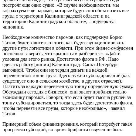
построят еще одно судно. «В случае необходимости, мы
зафрахтуем еще паромы, которые будут способны возить все
грузы с территории Калининградской области и на
территорию Калининградской области», - подчеркнул
чиновник.
Необходимое количество паромов, как подчеркнул Борис
Титов, будет зависеть от того, как будут функционировать
другие пути логистики в области. При этом бизнес-омбудсмен
поспешил заверить, что «рынок сам разберется». «Дайте
условия для этого рынка. Достаточно флота в РФ. Надо
сделать работу [линии] Калининград- Санкт-Петербург
выгодной. Чтобы они не теряли деньги на каждой
перевезенной тонне груза. Здесь нужно субсидирование (как
существует оно в сельском хозяйстве, в других отраслях).
Платить за каждую перевезенную тонну определенную сумму.
Обсуждали сегодня с бизнесом, они знают приблизительно
экономику паромов. Говорят, что если будет тысяча рублей за
тонну субсидироваться, то тогда здесь будет достаточно флота,
чтобы перевезти все грузы, которые необходимо», - заявил
Титов.
Примерный объем финансирования, который потребует такая
программа субсидий, во время брифинга озвучен не был.