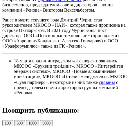
бизнесменов, председателем совета директоров группы
компаний «Ренова» Виктором Вексельбергом.
Ранее в марте текущего года Дмитрий Чурин стал
руководителем МКООО «НАИ», которая также прописана на
острове Октябрьском. В 2021 году Чурин занял пост
директора ООО «Пенсионные технологии» (принадлежит
ООО «Аэропорт-Холдинг» и Алексею Гончарову) и ООО
«Уралфорумплюс» также из ГК «Ренова».
18 марта в калининградском «оффшоре» появились
МКООО «Бруквид трейдинг», МКООО «Интегрейтед
энерджи системс», МКООО «Новые алюминиевые
инвестиции», МКООО «Готелия менеджмент», МКООО
«Суал партнерс», некоторые из них также
связаны
с
председателем совета директоров группы компаний
«Ренова».
Поощрить публикацию:
100
500
1000
5000