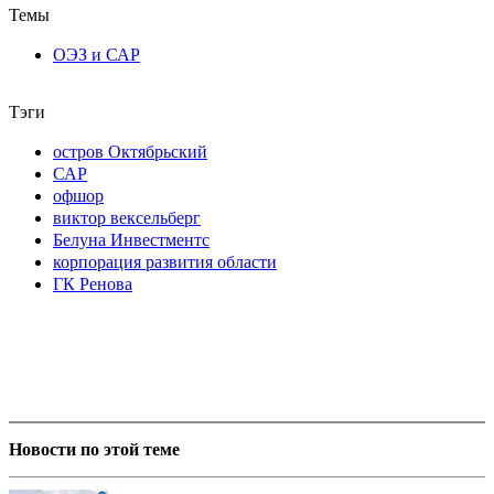
Темы
ОЭЗ и САР
Тэги
остров Октябрьский
САР
офшор
виктор вексельберг
Белуна Инвестментс
корпорация развития области
ГК Ренова
Новости по этой теме