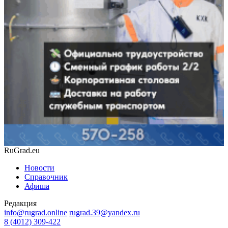
RuGrad.eu
Новости
Справочник
Афиша
Редакция
info@rugrad.online
rugrad.39@yandex.ru
8 (4012) 309-422