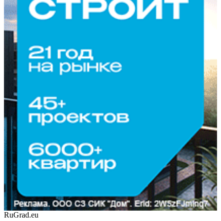
RuGrad.eu