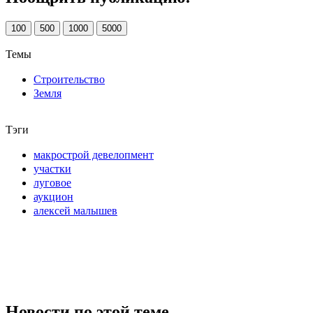
100
500
1000
5000
Темы
Строительство
Земля
Тэги
макрострой девелопмент
участки
луговое
аукцион
алексей малышев
Новости по этой теме