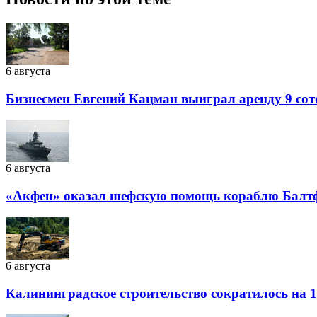
6 августа
Бизнесмен Евгений Кацман выиграл аренду 9 сот
6 августа
«Акфен» оказал шефскую помощь кораблю Балт
6 августа
Калининградское строительство сократилось на 1