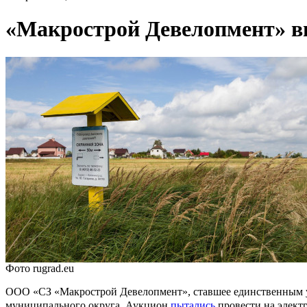
«Макрострой Девелопмент» вы
Фото rugrad.eu
ООО «СЗ «Макрострой Девелопмент», ставшее единственным уч
муниципального округа. Аукцион
пытались
провести на элек