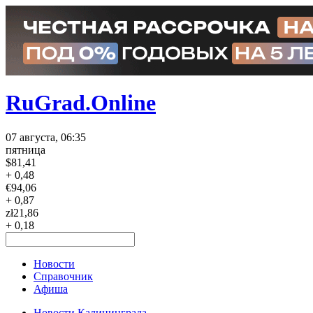
RuGrad.Online
07 августа, 06:35
пятница
$
81,41
+ 0,48
€
94,06
+ 0,87
zł
21,86
+ 0,18
Новости
Справочник
Афиша
Новости Калининграда