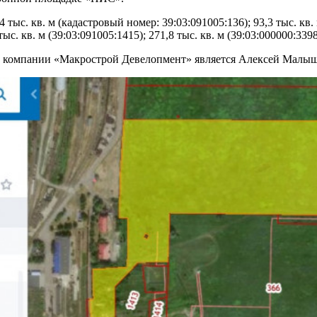
. кв. м (кадастровый номер: 39:03:091005:136); 93,3 тыс. кв. м (
тыс. кв. м (39:03:091005:1415); 271,8 тыс. кв. м (39:03:000000:3398
 компании «Макрострой Девелопмент» является Алексей Малышев