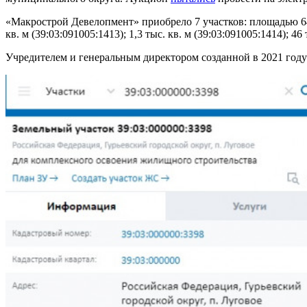
«Макрострой Девелопмент» приобрело 7 участков: площадью 64 тыс
кв. м (39:03:091005:1413); 1,3 тыс. кв. м (39:03:091005:1414); 46 
Учредителем и генеральным директором созданной в 2021 году