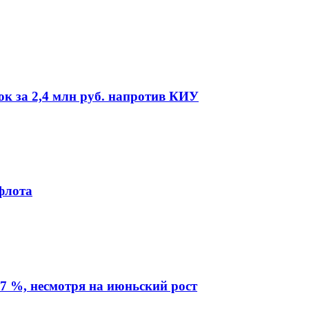
ок за 2,4 млн руб. напротив КИУ
флота
7 %, несмотря на июньский рост