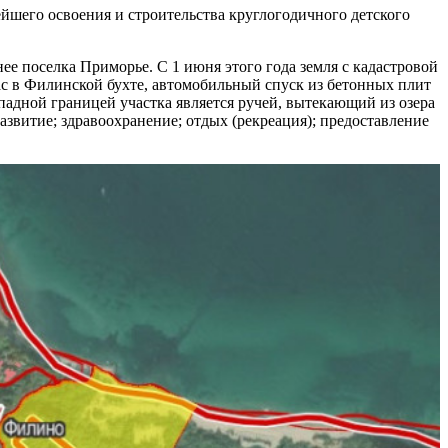
йшего освоения и строительства круглогодичного детского
е поселка Приморье. С 1 июня этого года земля с кадастровой
ас в Филинской бухте, автомобильный спуск из бетонных плит
дной границей участка является ручей, вытекающий из озера
азвитие; здравоохранение; отдых (рекреация); предоставление