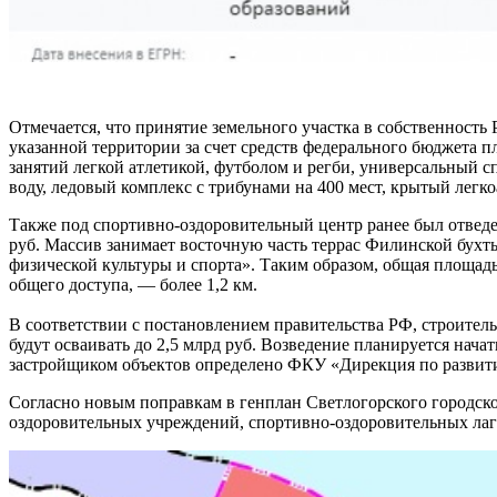
Отмечается, что принятие земельного участка в собственность
указанной территории за счет средств федерального бюджета п
занятий легкой атлетикой, футболом и регби, универсальный с
воду, ледовый комплекс с трибунами на 400 мест, крытый легк
Также под спортивно-оздоровительный центр ранее был отведен
руб. Массив занимает восточную часть террас Филинской бух
физической культуры и спорта». Таким образом, общая площад
общего доступа, — более 1,2 км.
В соответствии с постановлением правительства РФ, строител
будут осваивать до 2,5 млрд руб. Возведение планируется начат
застройщиком объектов определено ФКУ «Дирекция по развити
Согласно новым поправкам в генплан Светлогорского городского
оздоровительных учреждений, спортивно-оздоровительных лаге