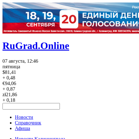
RuGrad.Online
07 августа, 12:46
пятница
$
81,41
+ 0,48
€
94,06
+ 0,87
zł
21,86
+ 0,18
Новости
Справочник
Афиша
Новости Калининграда