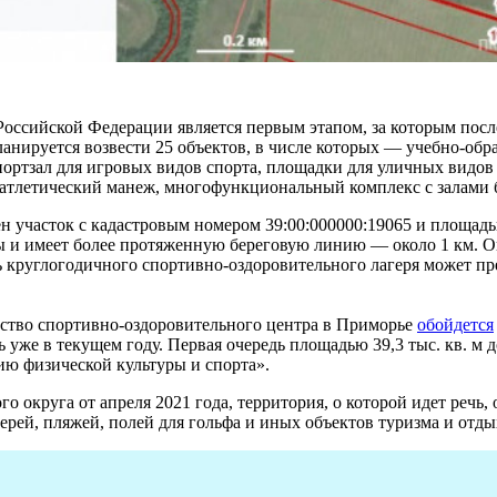
 Российской Федерации является первым этапом, за которым пос
ланируется возвести 25 объектов, в числе которых — учебно-обр
портзал для игровых видов спорта, площадки для уличных видов
оатлетический манеж, многофункциональный комплекс с залами б
 участок с кадастровым номером 39:00:000000:19065 и площадью 
ты и имеет более протяженную береговую линию — около 1 км. 
ь круглогодичного спортивно-оздоровительного лагеря может пр
ьство спортивно-оздоровительного центра в Приморье
обойдется
ь уже в текущем году. Первая очередь площадью 39,3 тыс. кв. м 
ю физической культуры и спорта».
 округа от апреля 2021 года, территория, о которой идет речь, 
рей, пляжей, полей для гольфа и иных объектов туризма и отды