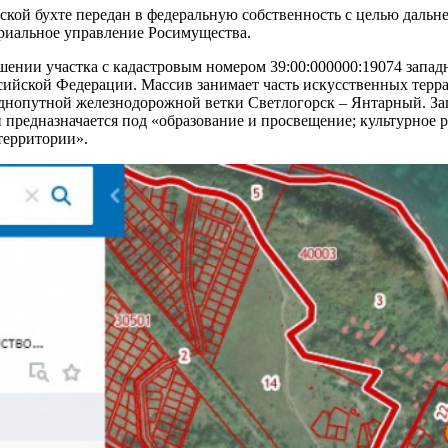
ой бухте передан в федеральную собственность с целью дальне
ориальное управление Росимущества.
нии участка с кадастровым номером 39:00:000000:19074 западне
ссийской Федерации. Массив занимает часть искусственных терр
нопутной железнодорожной ветки Светлогорск – Янтарный. Запа
 предназначается под «образование и просвещение; культурное р
территории».