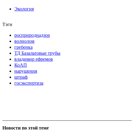
Экология
Тэги
росприроднадзор
волнолом
гребенка
ТД Базальтовые трубы
владимир ефремов
КоАП
нарушения
штраф
госэкспертиза
Новости по этой теме