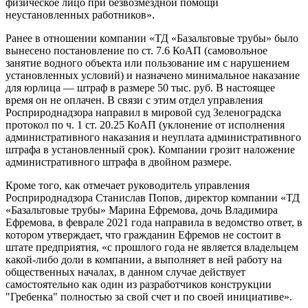
физическое лицо при безвозмездной помощи
неустановленных работников».
Ранее в отношении компании «ТД «Базальтовые трубы» было
вынесено постановление по ст. 7.6 КоАП (самовольное
занятие водного объекта или пользование им с нарушением
установленных условий) и назначено минимальное наказание
для юрлица — штраф в размере 50 тыс. руб. В настоящее
время он не оплачен. В связи с этим отдел управления
Росприроднадзора направил в мировой суд Зеленоградска
протокол по ч. 1 ст. 20.25 КоАП (уклонение от исполнения
административного наказания и неуплата административного
штрафа в установленный срок). Компании грозит наложение
административного штрафа в двойном размере.
Кроме того, как отмечает руководитель управления
Росприроднадзора Станислав Попов, директор компании «ТД
«Базальтовые трубы» Марина Ефремова, дочь Владимира
Ефремова, в феврале 2021 года направила в ведомство ответ, в
котором утверждает, что гражданин Ефремов не состоит в
штате предприятия, «с прошлого года не является владельцем
какой-либо доли в компании, а выполняет в ней работу на
общественных началах, в данном случае действует
самостоятельно как один из разработчиков конструкции
"Гребенка" полностью за свой счет и по своей инициативе».