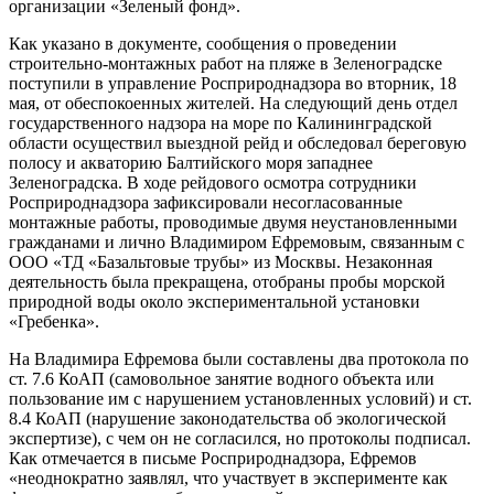
организации «Зеленый фонд».
Как указано в документе, сообщения о проведении
строительно-монтажных работ на пляже в Зеленоградске
поступили в управление Росприроднадзора во вторник, 18
мая, от обеспокоенных жителей. На следующий день отдел
государственного надзора на море по Калининградской
области осуществил выездной рейд и обследовал береговую
полосу и акваторию Балтийского моря западнее
Зеленоградска. В ходе рейдового осмотра сотрудники
Росприроднадзора зафиксировали несогласованные
монтажные работы, проводимые двумя неустановленными
гражданами и лично Владимиром Ефремовым, связанным с
ООО «ТД «Базальтовые трубы» из Москвы. Незаконная
деятельность была прекращена, отобраны пробы морской
природной воды около экспериментальной установки
«Гребенка».
На Владимира Ефремова были составлены два протокола по
ст. 7.6 КоАП (самовольное занятие водного объекта или
пользование им с нарушением установленных условий) и ст.
8.4 КоАП (нарушение законодательства об экологической
экспертизе), с чем он не согласился, но протоколы подписал.
Как отмечается в письме Росприроднадзора, Ефремов
«неоднократно заявлял, что участвует в эксперименте как