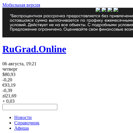
Мобильная версия
RuGrad.Online
06 августа, 19:21
четверг
$
80,93
-0,20
€
93,19
-0,39
zł
21,69
+ 0,03
Новости
Справочник
Афиша