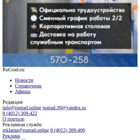
RuGrad.eu
Новости
Справочник
Афиша
Редакция
info@rugrad.online
rugrad.39@yandex.ru
8 (4012) 309-422
О портале
Рекламная служба
reklama@rugrad.online
8 (4012) 309-406
Реклама