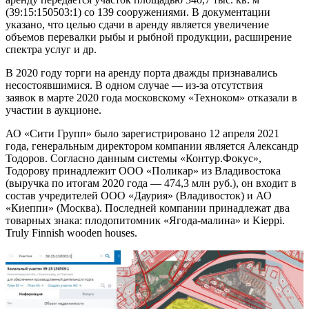
(39:15:150503:1) со 139 сооружениями. В документации
указано, что целью сдачи в аренду является увеличение
объемов перевалки рыбы и рыбной продукции, расширение
спектра услуг и др.
В 2020 году торги на аренду порта дважды признавались
несостоявшимися. В одном случае — из-за отсутствия
заявок в марте 2020 года московскому «Техноком» отказали в
участии в аукционе.
АО «Сити Групп» было зарегистрировано 12 апреля 2021
года, генеральным директором компании является Александр
Тодоров. Согласно данным системы «Контур.Фокус»,
Тодорову принадлежит ООО «Поликар» из Владивостока
(выручка по итогам 2020 года — 474,3 млн руб.), он входит в
состав учредителей ООО «Даурия» (Владивосток) и АО
«Киеппи» (Москва). Последней компании принадлежат два
товарных знака: плодопитомник «Ягода-малина» и Kieppi.
Truly Finnish wooden houses.