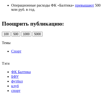
Операционные расходы ФК «Балтика»
превышают
500
млн руб. в год.
Поощрить публикацию:
100
500
1000
5000
Темы
Спорт
Тэги
ФК Балтика
БФУ
футбол
клуб
спорт