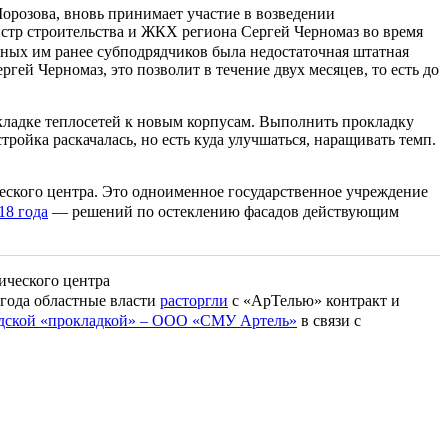
орозова, вновь принимает участие в возведении
стр строительства и ЖКХ региона Сергей Черномаз во время
ых им ранее субподрядчиков была недостаточная штатная
ей Черномаз, это позволит в течение двух месяцев, то есть до
окладке теплосетей к новым корпусам. Выполнить прокладку
ройка раскачалась, но есть куда улучшаться, наращивать темп.
ческого центра. Это одноименное государственное учреждение
18 года
— решений по остеклению фасадов действующим
ического центра
 года областные власти
расторгли
с «АрТелью» контракт и
дской «прокладкой» – ООО «СМУ Артель»
в связи с