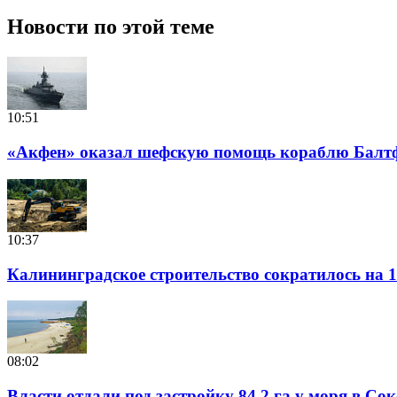
Новости по этой теме
10:51
«Акфен» оказал шефскую помощь кораблю Балт
10:37
Калининградское строительство сократилось на 1
08:02
Власти отдали под застройку 84,2 га у моря в Со