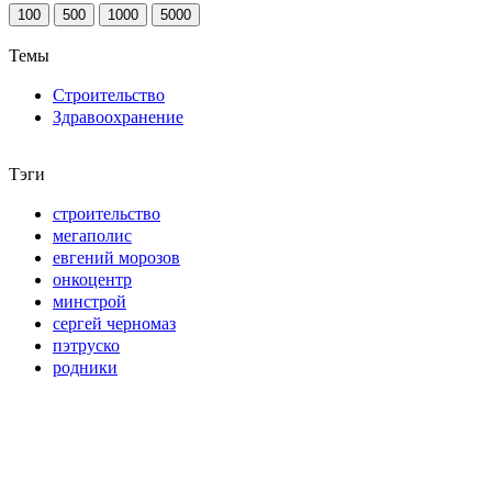
100
500
1000
5000
Темы
Строительство
Здравоохранение
Тэги
строительство
мегаполис
евгений морозов
онкоцентр
минстрой
сергей черномаз
пэтруско
родники