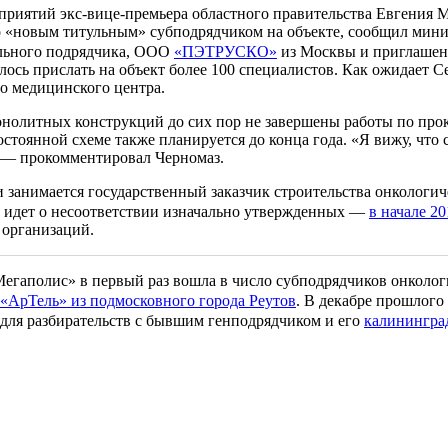
риятий экс-вице-премьера областного правительства Евгения М
о «новым титульным» субподрядчиком на объекте, сообщил мини
рального подрядчика, ООО
«ПЭТРУСКО»
из Москвы и приглашенн
ь прислать на объект более 100 специалистов. Как ожидает Серг
го медицинского центра.
 монолитных конструкций до сих пор не завершены работы по пр
оянной схеме также планируется до конца года. «Я вижу, что ст
, — прокомментировал Черномаз.
и занимается государственный заказчик строительства онкологи
ь идет о несоответствии изначально утвержденных —
в начале 20
 организаций.
гаполис» в первый раз вошла в число субподрядчиков онколог
 «АрТель» из подмосковного города Реутов
. В декабре прошлого
для разбирательств с бывшим генподрядчиком и его
калинингра