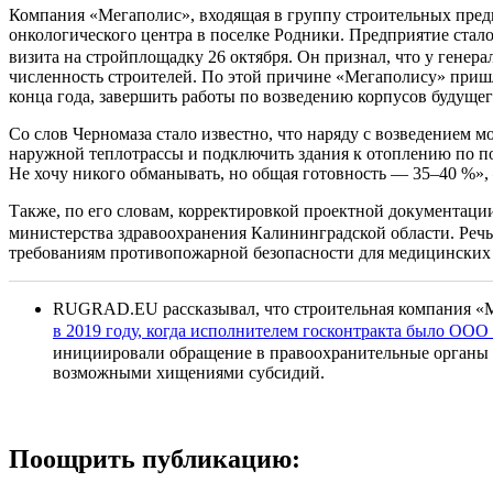
Компания «Мегаполис», входящая в группу строительных предп
онкологического центра в поселке Родники. Предприятие стал
визита на стройплощадку 26 октября. Он признал, что у гене
численность строителей. По этой причине «Мегаполису» пришлос
конца года, завершить работы по возведению корпусов будуще
Со слов Черномаза стало известно, что наряду с возведением
наружной теплотрассы и подключить здания к отоплению по пост
Не хочу никого обманывать, но общая готовность — 35–40 %»
Также, по его словам, корректировкой проектной документаци
министерства здравоохранения Калининградской области. Реч
требованиям противопожарной безопасности для медицинских
RUGRAD.EU рассказывал, что строительная компания «Ме
в 2019 году, когда исполнителем госконтракта было ООО
инициировали обращение в правоохранительные органы 
возможными хищениями субсидий.
Поощрить публикацию: