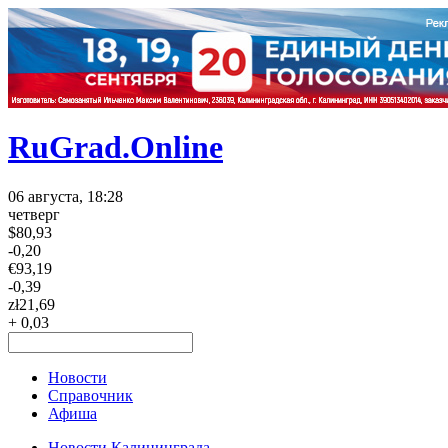
RuGrad.Online
06 августа, 18:28
четверг
$
80,93
-0,20
€
93,19
-0,39
zł
21,69
+ 0,03
Новости
Справочник
Афиша
Новости Калининграда