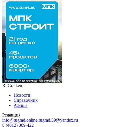
RuGrad.eu
Новости
Справочник
Афиша
Редакция
info@rugrad.online
rugrad.39@yandex.ru
8 (4012) 309-422