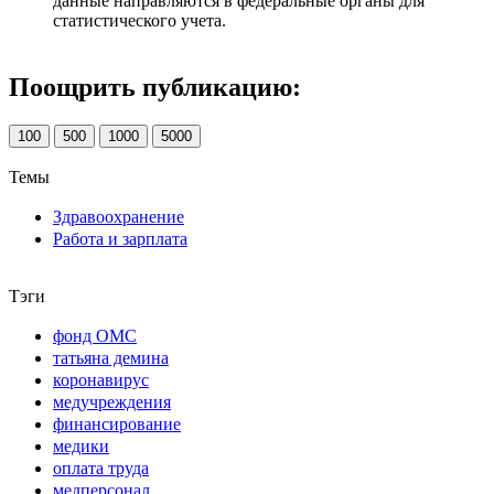
данные направляются в федеральные органы для
статистического учета.
Поощрить публикацию:
100
500
1000
5000
Темы
Здравоохранение
Работа и зарплата
Тэги
фонд ОМС
татьяна демина
коронавирус
медучреждения
финансирование
медики
оплата труда
медперсонал