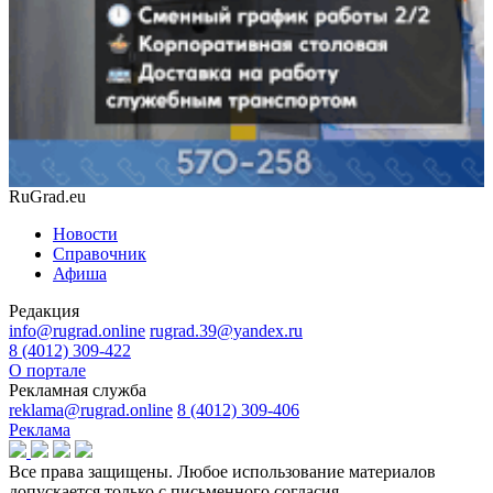
RuGrad.eu
Новости
Справочник
Афиша
Редакция
info@rugrad.online
rugrad.39@yandex.ru
8 (4012) 309-422
О портале
Рекламная служба
reklama@rugrad.online
8 (4012) 309-406
Реклама
Все права защищены. Любое использование материалов
допускается только с письменного согласия.