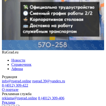
RuGrad.eu
Новости
Справочник
Афиша
Редакция
info@rugrad.online
rugrad.39@yandex.ru
8 (4012) 309-422
О портале
Рекламная служба
reklama@rugrad.online
8 (4012) 309-406
Реклама