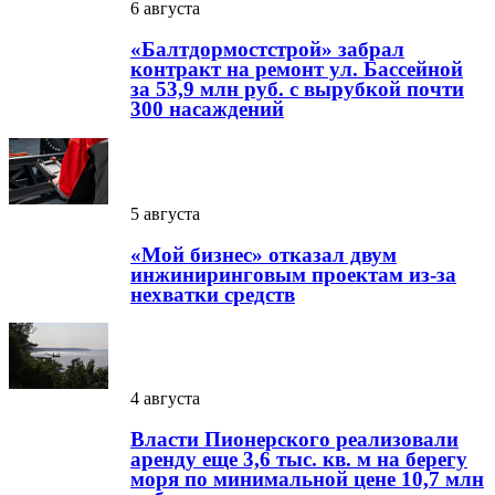
6 августа
«Балтдормостстрой» забрал
контракт на ремонт ул. Бассейной
за 53,9 млн руб. с вырубкой почти
300 насаждений
5 августа
«Мой бизнес» отказал двум
инжиниринговым проектам из-за
нехватки средств
4 августа
Власти Пионерского реализовали
аренду еще 3,6 тыс. кв. м на берегу
моря по минимальной цене 10,7 млн