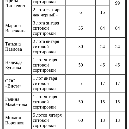
Ирина
сортировки
99
Линкевич
2 лота «янтарь
6
15
лак черный»
3 лота янтаря
Марина
ситовой
35
84
84
Веревкина
сортировки
2 лота янтаря
Татьяна
ситовой
30
54
54
Павлова
сортировки
1 лот янтаря
Надежда
ситовой
50
46
46
Буслова
сортировки
1 лот янтаря
ООО
ситовой
5
17
17
«Виста»
сортировки
1 лот янтаря
Галина
ситовой
50
15
15
Мамбетова
сортировки
5 лотов янтаря
Михаил
ситовой
60
13
13
Воронков
сортировки