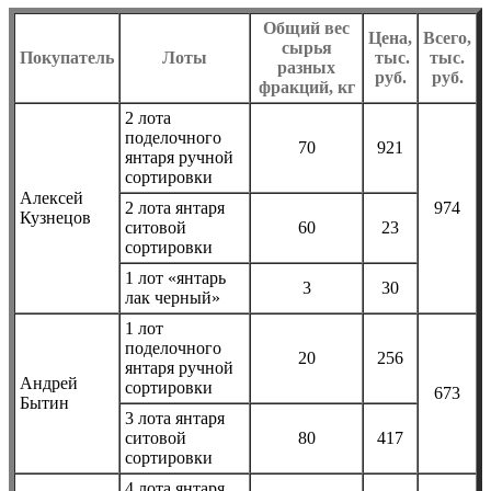
Общий вес
Цена,
Всего,
сырья
Покупатель
Лоты
тыс.
тыс.
разных
руб.
руб.
фракций, кг
2 лота
поделочного
70
921
янтаря ручной
сортировки
Алексей
2 лота янтаря
974
Кузнецов
ситовой
60
23
сортировки
1 лот «янтарь
3
30
лак черный»
1 лот
поделочного
20
256
янтаря ручной
Андрей
сортировки
673
Бытин
3 лота янтаря
ситовой
80
417
сортировки
4 лота янтаря