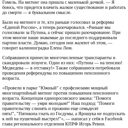
Гомель. На митинг она пришла с маленькой дочкой. — Я
боюсь, что придется влачить жалкое существование и работать
до смерти — в буквальном смысле.
Были на митинге и те, кто раньше голосовал за реформы
«Единой России», а теперь разочаровался. «Раньше мы
голосовали за Путина, а сейчас пришло разочарование. При
этом многие наши знакомые до последнего поддерживали
партию власти. Думаю, сегодня они жалеют об этом, —
говорит калининградка Елена Лим.
Собравшиеся принесли многочисленные транспаранты и
скандировали лозунги. Один из них: «Путина — на пенсию!
Медведева — в отставку!» Также собравшиеся потребовали
проведения референдума по повышению пенсионного
возраста.
«Провели в парке "Южный" с профсоюзами мощный
многопартийный митинг против повышения пенсионного
возраста. Концепция единоросовского закона: "Помоги
правительству — умри молодым!" Наш подход: "Помоги
правительству слинять и проживи еще семьдесят
пять!", "Пятикопа гнать из Госдумы, а Ярошука не подпускать
к ней на пушечный выстрел!"», — написал у себя в Facebook
глава регионального отделения КПРФ Игорь Ревин.