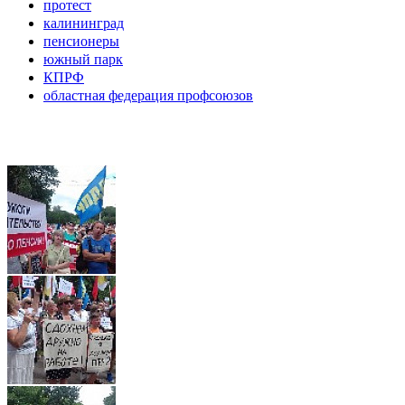
протест
калининград
пенсионеры
южный парк
КПРФ
областная федерация профсоюзов