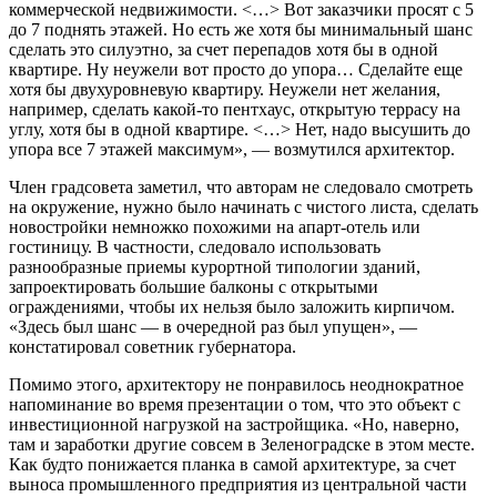
коммерческой недвижимости. <…> Вот заказчики просят с 5
до 7 поднять этажей. Но есть же хотя бы минимальный шанс
сделать это силуэтно, за счет перепадов хотя бы в одной
квартире. Ну неужели вот просто до упора… Сделайте еще
хотя бы двухуровневую квартиру. Неужели нет желания,
например, сделать какой-то пентхаус, открытую террасу на
углу, хотя бы в одной квартире. <…> Нет, надо высушить до
упора все 7 этажей максимум», — возмутился архитектор.
Член градсовета заметил, что авторам не следовало смотреть
на окружение, нужно было начинать с чистого листа, сделать
новостройки немножко похожими на апарт-отель или
гостиницу. В частности, следовало использовать
разнообразные приемы курортной типологии зданий,
запроектировать большие балконы с открытыми
ограждениями, чтобы их нельзя было заложить кирпичом.
«Здесь был шанс — в очередной раз был упущен», —
констатировал советник губернатора.
Помимо этого, архитектору не понравилось неоднократное
напоминание во время презентации о том, что это объект с
инвестиционной нагрузкой на застройщика. «Но, наверно,
там и заработки другие совсем в Зеленоградске в этом месте.
Как будто понижается планка в самой архитектуре, за счет
выноса промышленного предприятия из центральной части