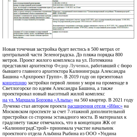
Новая точечная застройка будет вестись в 500 метрах от
центральной части Зеленоградска. До пляжа порядка 800
метров. Проект жилого комплекса на ул. Потемкина
представлял архитектор
Федор Лученко
, работавший с бюро
бывшего главного архитектора Калининграда Александра
Башина «Архпроект Групп». В 2019 году он презентовал
концепцию
застройки первой линии у моря на променаде в
Светлогорске по идеям Александра Башина, а также
проектировал новый высотный жилой комплекс
на ул. Маршала Борзова «Альпы»
на 560 квартир. В 2021 году
Лученко стал автором проекта
расширения отеля «Ибис»
на
Московском проспекте за счет 7-этажной дополнительной
пристройки со стороны эстакадного моста. В материалах к
градсовету также отмечалось, что в концепции ЖК от
«КалининградСтрой» принимала участие начальник
проектного отдела Альбина Рыбина из ООО «Ундина