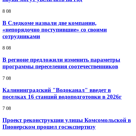
8 08
В Следкоме назвали две компании,
«непорядочно поступившие» со своими
сотрудниками
8 08
В регионе предложили изменить параметры
программы переселения соотечественников
7 08
Калининградский "Водоканал" введет в
поселках 16 станций водоподготовки в 2026г
7 08
Проект реконструкции улицы Комсомольской в
Пионерском прошел госэкспертизу