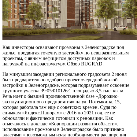
Как инвесторы осваивают промзоны в Зеленоградске под
жилье, продвигая точечную застройку по невыразительным
проектам, с явным дефицитом доступных парковок и
нагрузкой на инфраструктуру. Обзор RUGRAD.
На минувшем заседании регионального градсовета 2 июня
был предварительно одобрен проект очередной жилой
застройки в Зеленоградске, которая подразумевает освоение
крупного участка 39:05:010126:1 площадью 8,5 тыс. кв. м.
Речь идет о бывшей производственной базе «Дорожно-
эксплуатационного предприятия» на ул. Потемкина, 15,
которая работала там еще с советских времен. Судя по
снимкам «Яндекс.Панорам» c 2016 по 2021 год, ее не
обновляли и фактически готовили к реновации. Как
отмечалось в докладе «Корпорации развития области»,
использование промзоны в Зеленоградске было признано
властями «невозможным из-за необходимости расширения