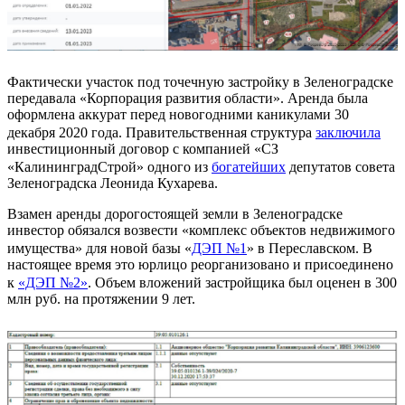
Фактически участок под точечную застройку в Зеленоградске
передавала «Корпорация развития области». Аренда была
оформлена аккурат перед новогодними каникулами 30
декабря 2020 года. Правительственная структура
заключила
инвестиционный договор с компанией «СЗ
«КалининградСтрой» одного из
богатейших
депутатов совета
Зеленоградска Леонида Кухарева.
Взамен аренды дорогостоящей земли в Зеленоградске
инвестор обязался возвести «комплекс объектов недвижимого
имущества» для новой базы «
ДЭП №1
» в Переславском. В
настоящее время это юрлицо реорганизовано и присоединено
к
«ДЭП №2»
. Объем вложений застройщика был оценен в 300
млн руб. на протяжении 9 лет.