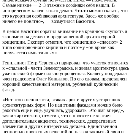
Самые низкие — 2–3-этажные особняки себя нашли. В
историческом ключе кто-то делает. Что-то можно сказать, что
это курортная особняковая архитектура. Здесь же вообще
ничего не понятно», — возмутился Васютин.
В целом Васютин обратил внимание на крайнюю скупость и
экономию на деталях в представленной архитектурной
концепции. Эксперт отметил, что концепцию «спасают» 2
типа облицовочного кирпича и поэтому «он вроде как
получается симпатичным».
Генпланист Петр Черненко парировал, что участок относится
к «спальной» части Зеленоградска, и жилая архитектура здесь
уже по своей форме сильно упрощенная. Коллегу поддержал
член градсовета
Олег Копылов
. По его словам, представлен
хороший качественный материал, рубленый кубический
фасад.
«Нет этого пенопласта, всяких арок и других устаревших
архитектурных форм. Но над этими фасадами можно было
работать еще и еще, улучшать, удорожать. Это шаг вперед», —
заявил архитектор, отметив, что в проекте не хватает
дополнительных акцентов, технических, декоративных
элементов и других интересных деталей. Единственной
ценностью проектных решений он назвал закрытый двор и