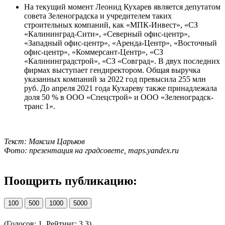
На текущий момент Леонид Кухарев является депутатом
совета Зеленоградска и учредителем таких
строительных компаний, как «МПК-Инвест», «СЗ
«Калининград-Сити», «Северный офис-центр»,
«Западный офис-центр», «Аренда-Центр», «Восточный
офис-центр», «Коммерсант-Центр», «СЗ
«Калининградстрой», «СЗ «Совград». В двух последних
фирмах выступает гендиректором. Общая выручка
указанных компаний за 2022 год превысила 255 млн
руб. До апреля 2021 года Кухареву также принадлежала
доля 50 % в ООО «Спецстрой» и ООО «Зеленоградск-
транс 1».
Текст: Максим Царьков
Фото: презентация на градсовете, maps.yandex.ru
Поощрить публикацию:
100
500
1000
5000
(Голосов: 1, Рейтинг: 3.3)