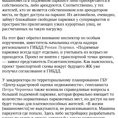
машиноместа в подземном паркинге либо приобретаются в
собственность, либо арендуются. Соответственно, у тех
жителей, кто не является собственником или арендатором
места, не будет доступа на паркинг. Их автомобили, очевидно,
займут ближайшие свободные парковки у супермаркетов и
пространство прилегающих узких курортных улиц, не
рассчитанных на такую нагрузку.
На этот факт обратил внимание инспектор по особым
поручениям, заместитель начальника отдела надзора
регионального ГИБДД
Роман Луценко
. «Подземные
парковки всегда идут отдельно, и учитывать их всерьез не
приходится. Проект не внятен с транспортной точки зрения»,
— заявил представитель Госавтоинспекции. Как выяснилось,
проект транспортной схемы вокруг будущего ЖК уже
получил согласование в ГИБДД.
У замдиректора по территориальному планированию ГБУ
«Центр кадастровой оценки недвижимости», генпланиста
Петра Черненко
также возникли справедливые вопросы к
большой подземной парковке, которая формально вмещает то
количество нормативных парковочных мест, но доступ на нее
будет только для платежеспособных жителей. «В жизни
[машиноместа] не выкупаются, не реализовываются. Машины
паркуются где попало. Здесь либо застройщику разрабатывать
какую-то схему в аренду, которая бы давала возможность