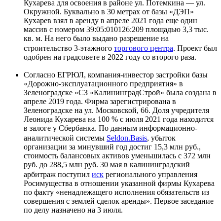
Кухарева для освоения в районе ул. Потемкина — ул.
Окружной. Буквально в 30 метрах от базы «ДЭП»
Кухарев взял в аренду в апреле 2021 года еще один
массив с номером 39:05:010126:209 площадью 3,3 тыс.
кв. м. На него было выдано разрешение на
строительство 3-этажного
торгового центра
. Проект был
одобрен на градсовете в 2022 году со второго раза.
Согласно ЕГРЮЛ, компания-инвестор застройки базы
«Дорожно-эксплуатационного предприятия» в
Зеленоградске «СЗ «КалининградСтрой» была создана в
апреле 2019 года. Фирма зарегистрирована в
Зеленоградске на ул. Московской, 66. Доля учредителя
Леонида Кухарева на 100 % с июля 2021 года находится
в залоге у Сбербанка. По данным информационно-
аналитической системы
Seldon.Basis
, убыток
организации за минувший год достиг 15,3 млн руб.,
стоимость балансовых активов уменьшилась с 372 млн
руб. до 288,5 млн руб. 30 мая в калининградский
арбитраж поступил
иск
регионального управления
Росимущества в отношении указанной фирмы Кухарева
по факту «ненадлежащего исполнения обязательств из
совершения с землей сделок аренды». Первое заседание
по делу назначено на 3 июля.