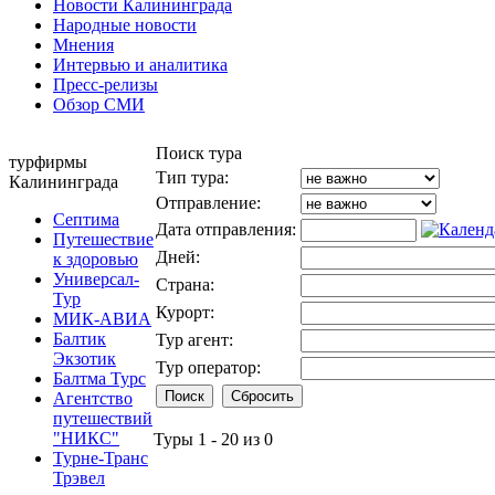
Новости Калининграда
Народные новости
Мнения
Интервью и аналитика
Пресс-релизы
Обзор СМИ
Поиск тура
турфирмы
Тип тура:
Калининграда
Отправление:
Септима
Дата отправления:
Путешествие
Дней:
к здоровью
Универсал-
Страна:
Тур
Курорт:
МИК-АВИА
Балтик
Тур агент:
Экзотик
Тур оператор:
Балтма Турс
Агентство
путешествий
"НИКС"
Туры 1 - 20 из 0
Турне-Транс
Трэвел