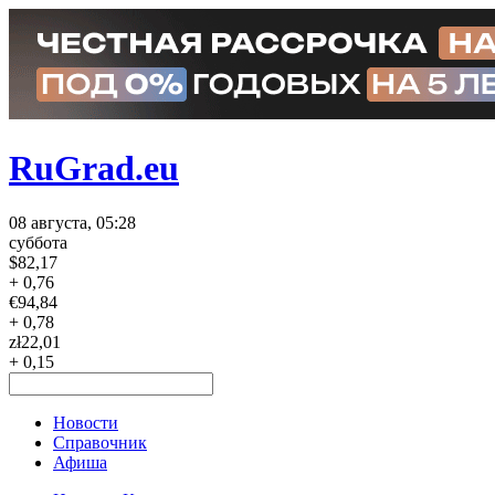
RuGrad.eu
08 августа, 05:28
суббота
$
82,17
+ 0,76
€
94,84
+ 0,78
zł
22,01
+ 0,15
Новости
Справочник
Афиша