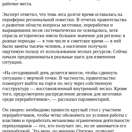
рабочие места.
Эксперт отметил, что тема леса долгое время оставалась на
периферии региональной повестки. В отчетах правительства
о развитии области вопросы заготовки, переработки и
выращивания лесов систематически не освещались, хотя
отрасль исторически имела большое значение для региона: в
разные периоды — в том числе в советское время — в ней
были заняты тысячи человек, а население получало
ощутимую пользу от использования лесных ресурсов. Сейчас
начали предприниматься реальные шаги для изменения
ситуации.
«На сегодняшний день делается многое, чтобы сдвинуть
ситуацию с мертвой точки. В частности, правительство
планирует выйти на торги по лесу через собственную
госструктуру — восстановленный внутренний лесхоз. Кроме
того, предусмотрено распределение делянок для заготовки
среди переработчиков», — рассказал парламентарий.
Он уверен: необходимо провести круглый стол с участием
переработчиков, чтобы четко обозначить их условия работы с
властями и проработать механизмы ограничения деятельности
перекупщиков — тех, кто получает лес, но не занимается его
переработкой. Эта мера, по мнению Орехова, позволит