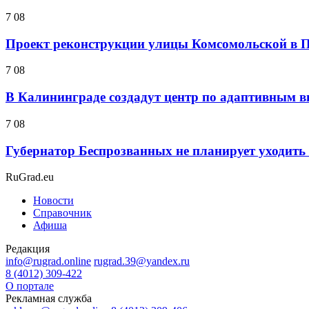
7 08
Проект реконструкции улицы Комсомольской в П
7 08
В Калининграде создадут центр по адаптивным в
7 08
Губернатор Беспрозванных не планирует уходить 
RuGrad.eu
Новости
Справочник
Афиша
Редакция
info@rugrad.online
rugrad.39@yandex.ru
8 (4012) 309-422
О портале
Рекламная служба