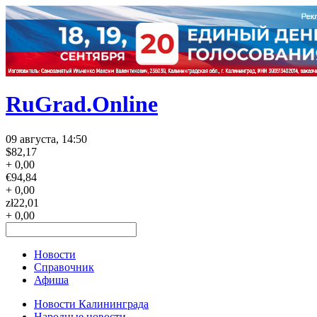
RuGrad.Online
09 августа, 14:50
$
82,17
+ 0,00
€
94,84
+ 0,00
zł
22,01
+ 0,00
Новости
Справочник
Афиша
Новости Калининграда
Народные новости