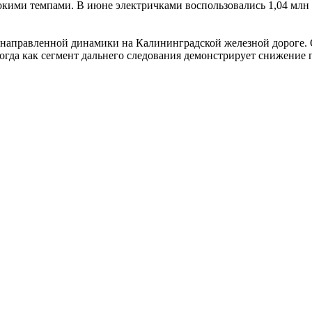
ими темпами. В июне электричками воспользовались 1,04 млн п
знонаправленной динамики на Калининградской железной дороге
 тогда как сегмент дальнего следования демонстрирует снижени