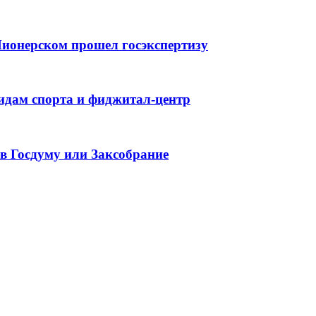
ионерском прошел госэкспертизу
идам спорта и фиджитал-центр
в Госдуму или Заксобрание