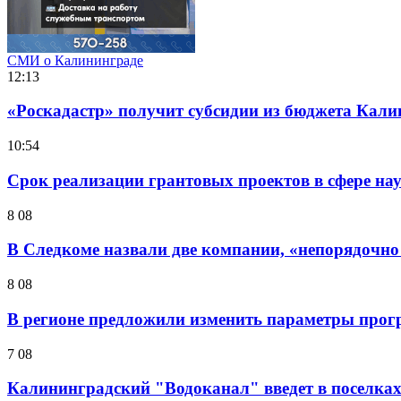
СМИ о Калининграде
12:13
«Роскадастр» получит субсидии из бюджета Кали
10:54
Срок реализации грантовых проектов в сфере нау
8 08
В Следкоме назвали две компании, «непорядочно
8 08
В регионе предложили изменить параметры прог
7 08
Калининградский "Водоканал" введет в поселках 