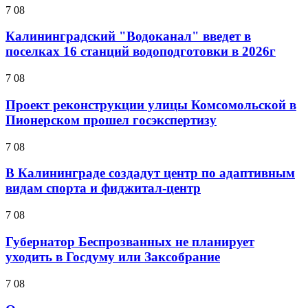
7 08
Калининградский "Водоканал" введет в
поселках 16 станций водоподготовки в 2026г
7 08
Проект реконструкции улицы Комсомольской в
Пионерском прошел госэкспертизу
7 08
В Калининграде создадут центр по адаптивным
видам спорта и фиджитал-центр
7 08
Губернатор Беспрозванных не планирует
уходить в Госдуму или Заксобрание
7 08