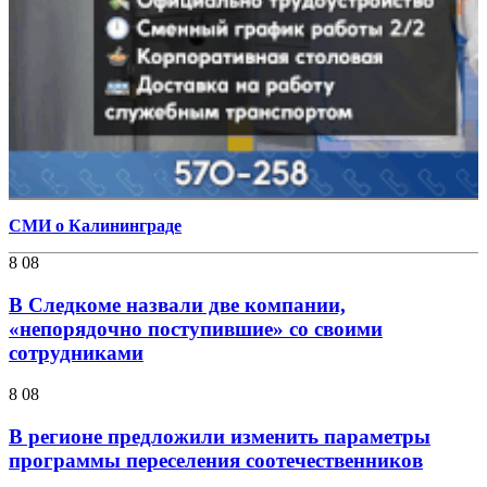
СМИ о Калининграде
8 08
В Следкоме назвали две компании,
«непорядочно поступившие» со своими
сотрудниками
8 08
В регионе предложили изменить параметры
программы переселения соотечественников