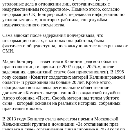
уголовные дела в отношении лиц, сотрудничающих с
недружественным государством». Помимо этого, согласно
информации СК, Бонцлер якобы передавала информацию по
уголовным делам, в которых работала, спецслужбам
недружественного государства.
Сама адвокат после задержания подчеркивала, что
информация о делах, в которых она работала, была
фактически общедоступна, поскольку юрист ее не скрывала от
СМИ.
Мария Бонцлер — известная в Калининградской области
правозащитница и адвокат (с 2007 года, в 2025-м, после
задержания, адвокатский статус был приостановлен). В 1995
году создала «Комитет солдатских матерей Калининградской
области» и руководила им больше 20 лет. Кроме этого,
официально возглавляла региональное общественное
движение «Комитет альтернативной гражданской службы».
Автор сборника «Пьета. Скорбь матери над телом убитого
сына», который основан на реальных историях, собранных
правозащитниками.
В 2013 году Бонцлер стала лауреатом премии Московской
Хельсинкской группы в номинации «За отстаивание прав
человека в суде» (организация ликвидирована в 2023 году по