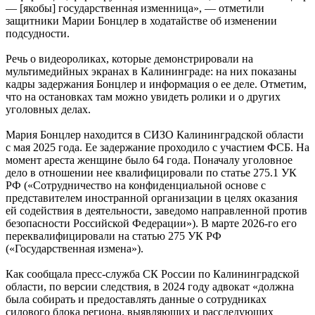
— [якобы] государственная изменница», — отметили
защитники Марии Бонцлер в ходатайстве об изменении
подсудности.
Речь о видеороликах, которые демонстрировали на
мультимедийных экранах в Калининграде: на них показаны
кадры задержания Бонцлер и информация о ее деле. Отметим,
что на остановках там можно увидеть ролики и о других
уголовных делах.
Мария Бонцлер находится в СИЗО Калининградской области
с мая 2025 года. Ее задержание проходило с участием ФСБ. На
момент ареста женщине было 64 года. Поначалу уголовное
дело в отношении нее квалифицировали по статье 275.1 УК
РФ («Сотрудничество на конфиденциальной основе с
представителем иностранной организации в целях оказания
ей содействия в деятельности, заведомо направленной против
безопасности Российской Федерации»). В марте 2026-го его
переквалифицировали на статью 275 УК РФ
(«Государственная измена»).
Как сообщала пресс-служба СК России по Калининградской
области, по версии следствия, в 2024 году адвокат «должна
была собирать и предоставлять данные о сотрудниках
силового блока региона, выявляющих и расследующих