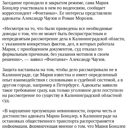
Заседание проходило в закрытом режиме, сама Мария
Бонцлер участвовала в нем по видеосвязи, сообщает
корреспондент «Фонтанки». Ее интересы представляли
адвокаты Александр Чаузов и Роман Морозов.
«Несмотря на то, что были приведены все необходимые
доводы о том, что не может быть беспристрастным и
непредвзятым рассмотрение дела в Калининградской области,
с указанием конкретных фактов, дел, в которых работала
Мария, с приобщением документов, суд отказал по
формальным причинам, без указания мотивов в своем
решении», — заявил «Фонтанке» Александр Чаузов.
Защита настаивала на том, чтобы дело рассматривали не в
Калининграде, где Мария известна и имеет определенный
опыт взаимодействия с силовиками и судебной системой, а в
другом городе, например в Петербурге. Адвокаты заявили
такое требование сразу, как только уголовное дело поступило
на рассмотрение по существу в Калининградский областной
суд.
«В нарушение презумпции невиновности, пороча честь и
достоинство адвоката Марии Бонцлер, в Калининграде на
остановках общественного транспорта распространяется
информация, формирующая мнение о том, что Мария Бонцлер