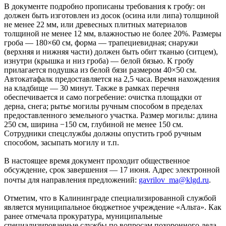
В документе подробно прописаны требования к гробу: он
должен быть изготовлен из досок (осина или липа) толщиной
не менее 22 мм, или древесных плитных материалов
толщиной не менее 12 мм, влажностью не более 20%. Размеры
гроба — 180×60 см, форма — трапециевидная; снаружи
(верхняя и нижняя части) должен быть обит тканью (ситцем),
изнутри (крышка и низ гроба) — белой бязью. К гробу
прилагается подушка из белой бязи размером 40×50 см.
Автокатафалк предоставляется на 2,5 часа. Время нахождения
на кладбище — 30 минут. Также в рамках перечня
обеспечивается и само погребение: очистка площадки от
дерна, снега; рытье могилы ручным способом в пределах
предоставленного земельного участка. Размер могилы: длина
250 см, ширина −150 см, глубиной не менее 150 см.
Сотрудники спецслужбы должны опустить гроб ручным
способом, засыпать могилу и т.п.
В настоящее время документ проходит общественное
обсуждение, срок завершения — 17 июня. Адрес электронной
почты для направления предложений:
gavrilov_ma@klgd.ru
.
Отметим, что в Калининграде специализированной службой
является муниципальное бюджетное учреждение «Альта». Как
ранее отмечала прокуратура, муниципальные
специализированные службы по вопросам похоронного дела