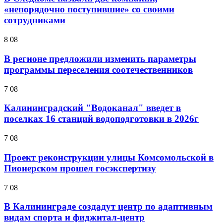
«непорядочно поступившие» со своими
сотрудниками
8 08
В регионе предложили изменить параметры
программы переселения соотечественников
7 08
Калининградский "Водоканал" введет в
поселках 16 станций водоподготовки в 2026г
7 08
Проект реконструкции улицы Комсомольской в
Пионерском прошел госэкспертизу
7 08
В Калининграде создадут центр по адаптивным
видам спорта и фиджитал-центр