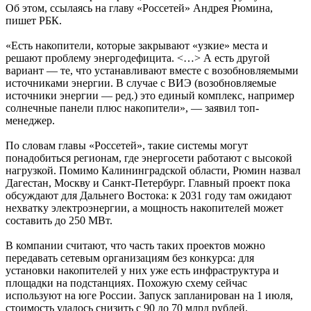
Об этом, ссылаясь на главу «Россетей» Андрея Рюмина,
пишет РБК.
«Есть накопители, которые закрывают «узкие» места и
решают проблему энергодефицита. <…> А есть другой
вариант — те, что устанавливают вместе с возобновляемыми
источниками энергии. В случае с ВИЭ (возобновляемые
источники энергии — ред.) это единый комплекс, например
солнечные панели плюс накопители», — заявил топ-
менеджер.
По словам главы «Россетей», такие системы могут
понадобиться регионам, где энергосети работают с высокой
нагрузкой. Помимо Калининградской области, Рюмин назвал
Дагестан, Москву и Санкт-Петербург. Главный проект пока
обсуждают для Дальнего Востока: к 2031 году там ожидают
нехватку электроэнергии, а мощность накопителей может
составить до 250 МВт.
В компании считают, что часть таких проектов можно
передавать сетевым организациям без конкурса: для
установки накопителей у них уже есть инфраструктура и
площадки на подстанциях. Похожую схему сейчас
используют на юге России. Запуск запланирован на 1 июля,
стоимость удалось снизить с 90 до 70 млрд рублей.