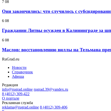
7 08
Они закончились: что случилось с субсидирован
6 08
Гражданин Литвы осужден в Калининграде за ш
6 08
Маслов: восстановлению виллы на Тельмана препя
RuGrad.eu
Новости
Справочник
Афиша
Редакция
info@rugrad.online
rugrad.39@yandex.ru
8 (4012) 309-422
О портале
Рекламная служба
reklama@rugrad.online
8 (4012) 309-406