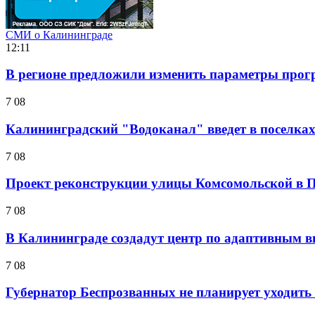
СМИ о Калининграде
12:11
В регионе предложили изменить параметры прог
7 08
Калининградский "Водоканал" введет в поселках 
7 08
Проект реконструкции улицы Комсомольской в П
7 08
В Калининграде создадут центр по адаптивным в
7 08
Губернатор Беспрозванных не планирует уходить 