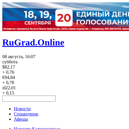
RuGrad.Online
08 августа, 16:07
суббота
$
82,17
+ 0,76
€
94,84
+ 0,78
zł
22,01
+ 0,15
Новости
Справочник
Афиша
Новости Калининграда