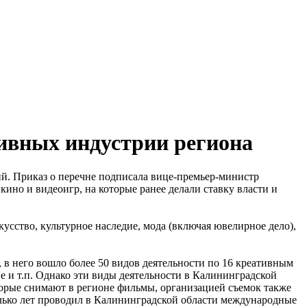
ивных индустрии региона
й. Приказ о перечне подписала вице-премьер-министр
ино и видеоигр, на которые ранее делали ставку власти и
усство, культурное наследие, мода (включая ювелирное дело),
 в него вошло более 50 видов деятельности по 16 креативным
е и т.п. Однако эти виды деятельности в Калининградской
торые снимают в регионе фильмы, организацией съемок также
олько лет проводил в Калининградской области международные