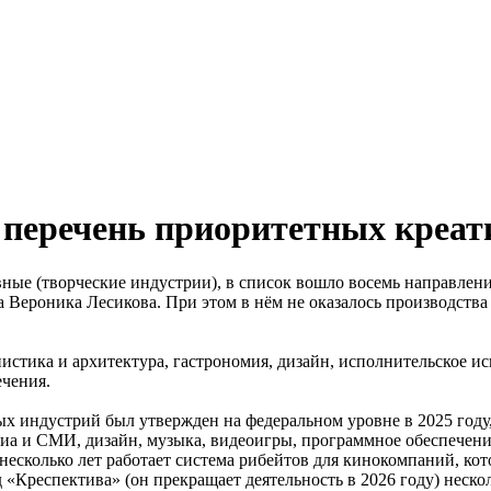
 перечень приоритетных креат
ые (творческие индустрии), в список вошло восемь направлени
Вероника Лесикова. При этом в нём не оказалось производства к
стика и архитектура, гастрономия, дизайн, исполнительское иск
ечения.
х индустрий был утвержден на федеральном уровне в 2025 году,
диа и СМИ, дизайн, музыка, видеоигры, программное обеспечени
несколько лет работает система рибейтов для кинокомпаний, ко
 «Креспектива» (он прекращает деятельность в 2026 году) неск