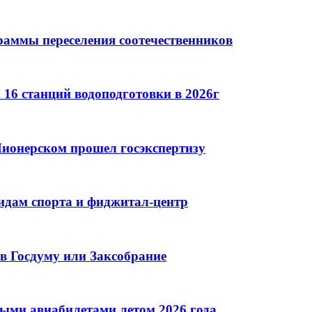
раммы переселения соотечественников
16 станций водоподготовки в 2026г
ионерском прошел госэкспертизу
идам спорта и фиджитал-центр
в Госдуму или Заксобрание
ными авиабилетами летом 2026 года