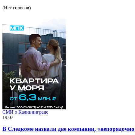
(Нет голосов)
СМИ о Калининграде
19:07
В Следкоме назвали две компании, «непорядочно