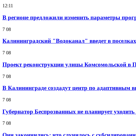
12:11
В регионе предложили изменить параметры прог
7 08
Калининградский "Водоканал" введет в поселках 
7 08
Проект реконструкции улицы Комсомольской в П
7 08
В Калининграде создадут центр по адаптивным в
7 08
Губернатор Беспрозванных не планирует уходить 
7 08
Они закончились: что случилось с субсидирован